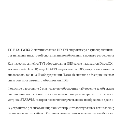
TC-E4211WRX
2-мегапиксельная HD-TVI видеокамера с фиксированным
организации аналоговой системы видеонаблюдения высокого разрешения
Как известно линейка TVI оборудования IDIS также называется DirectCX,
технологией DirectIP, ведь HD-TVI видеокамеры IDIS, могут стать комп
аналоговом, так и на IP оборудовании. Такое бесшовное объединение во
спектром программного обеспечения IDIS.
Фокусное расстояние
6 мм
позволит обеспечить наблюдение за объектам
сохранении высокой плотности пикселей. Говоря о матрице стоит заметит
матрица
STARVIS
, которая позволит получать ясное изображение даже в
В устройстве реализован широкий спектр интеллектуальных технологий
по коаксиальному кабелю. Скорость электронного затвора может быть сниж