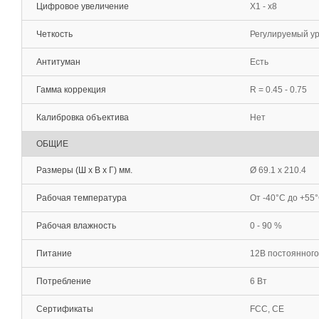
Цифровое увеличение
Х1 - х8
Четкость
Регулируемый ур
Антитуман
Есть
Гамма коррекция
R = 0.45 - 0.75
Калибровка объектива
Нет
ОБЩИЕ
Размеры (Ш х В х Г) мм.
Ø 69.1 х 210.4
Рабочая температура
От -40°С до +55
Рабочая влажность
0 - 90 %
Питание
12В постоянного
Потребление
6 Вт
Сертификаты
FCC, CE