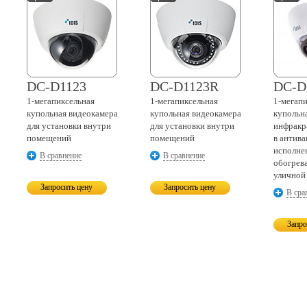
DC-D1123
DC-D1123R
DC-D
1-мегапиксельная
1-мегапиксельная
1-мегап
купольная видеокамера
купольная видеокамера
купольн
для установки внутри
для установки внутри
инфракр
помещений
помещений
в антив
исполне
В сравнение
В сравнение
обогрев
уличной
Запросить цену
Запросить цену
В сра
Запро