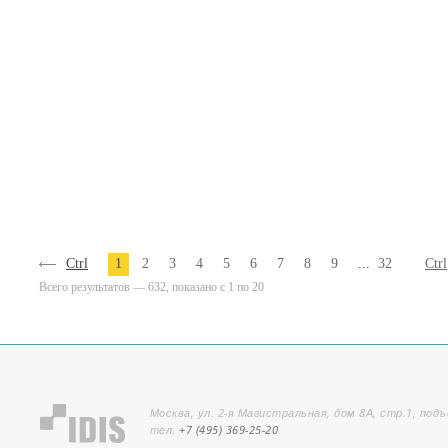
Ctrl
1
2
3
4
5
6
7
8
9
...
32
Ctrl
Всего результатов — 632, показано с 1 по 20
Москва, ул. 2-я Магистральная, дом 8А, стр.1, подъ
тел.
+7 (495) 369-25-20