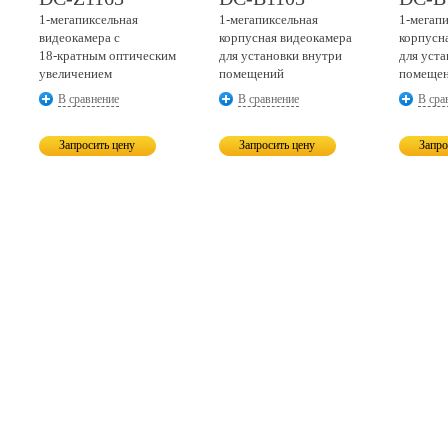
1-мегапиксельная
1-мегапиксельная
1-мегап
видеокамера с
корпусная видеокамера
корпусн
18-кратным
оптическим
для установки внутри
для уст
увеличением
помещений
помеще
В сравнение
В сравнение
В сра
Запросить цену
Запросить цену
Запро