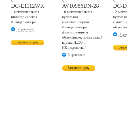
DC-E1112WR
AV10956DN-28
DC-D
1-мегапиксельная
10-мегапиксельная
12-мега
цилиндрическая
купольная
купольн
IP-видеокамера
мультисенсорная
с мотор
IP-видеокамера
с
объекти
В сравнение
фиксированным
В сра
объективом, поддержкой
Запросить цену
кодека H.265 и
ИК-подсветкой
Запро
В сравнение
Запросить цену