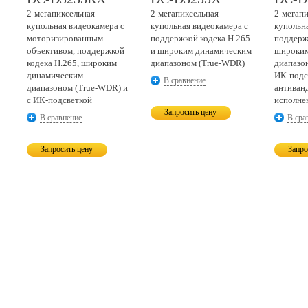
2-мегапиксельная
2-мегапиксельная
2-мегап
купольная видеокамера с
купольная видеокамера с
купольн
моторизированным
поддержкой кодека H.265
поддерж
объективом, поддержкой
и широким динамическим
широким
кодека H.265, широким
диапазоном
(True-WDR)
диапазо
динамическим
ИК-подс
В сравнение
диапазоном
(True-WDR)
и
антиван
с
ИК-подсветкой
исполне
Запросить цену
В сравнение
В сра
Запросить цену
Запро