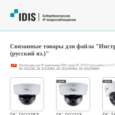
Связанные товары для файла "Инстр
(русский яз.)"
Инструкция для IP-видеокамер IDIS серии DC-D3233 (русский яз.)
(1427
DC-D3233X, DC-D3233RX, DC-D3233WRX, DC-D3233HRX
DC-D3233RX
DC-D3233X
DC-D