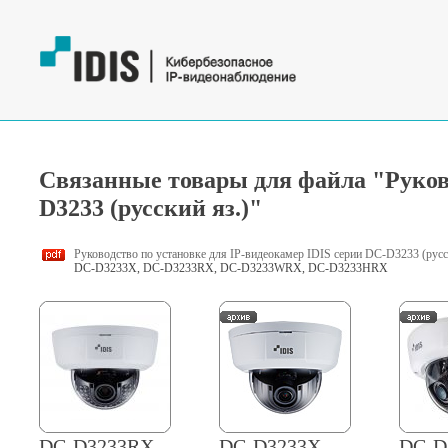
Связанные товары для файла "Руково
D3233 (русский яз.)"
Руководство по установке для IP-видеокамер IDIS серии DC-D3233 (русс
DC-D3233X, DC-D3233RX, DC-D3233WRX, DC-D3233HRX
DC-D3233RX
DC-D3233X
DC-D