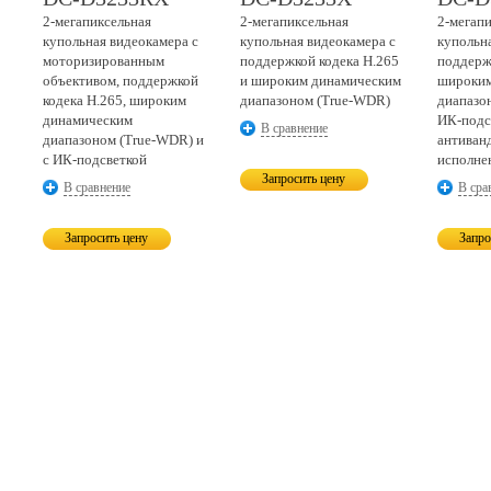
2-мегапиксельная
2-мегапиксельная
2-мегап
купольная видеокамера с
купольная видеокамера с
купольн
моторизированным
поддержкой кодека H.265
поддерж
объективом, поддержкой
и широким динамическим
широким
кодека H.265, широким
диапазоном
(True-WDR)
диапазо
динамическим
ИК-подс
В сравнение
диапазоном
(True-WDR)
и
антиван
с
ИК-подсветкой
исполне
Запросить цену
В сравнение
В сра
Запросить цену
Запро