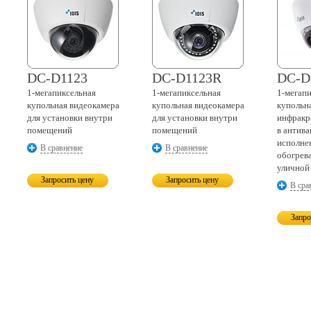
DC-D1123
DC-D1123R
DC-D
1-мегапиксельная
1-мегапиксельная
1-мегап
купольная видеокамера
купольная видеокамера
купольн
для установки внутри
для установки внутри
инфракр
помещений
помещений
в антив
исполне
В сравнение
В сравнение
обогрев
уличной
Запросить цену
Запросить цену
В сра
Запро