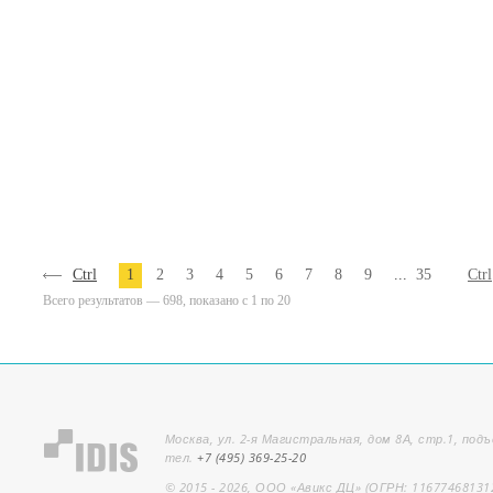
Ctrl
1
2
3
4
5
6
7
8
9
...
35
Ctrl
Всего результатов — 698, показано с 1 по 20
Москва, ул. 2-я Магистральная, дом 8А, стр.1, подъ
тел.
+7 (495) 369-25-20
© 2015 - 2026, ООО «Авикс ДЦ» (ОГРН: 11677468131