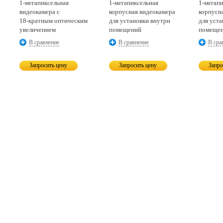
1-мегапиксельная
1-мегапиксельная
1-мегап
видеокамера с
корпусная видеокамера
корпусн
18-кратным
оптическим
для установки внутри
для уст
увеличением
помещений
помеще
В сравнение
В сравнение
В сра
Запросить цену
Запросить цену
Запро