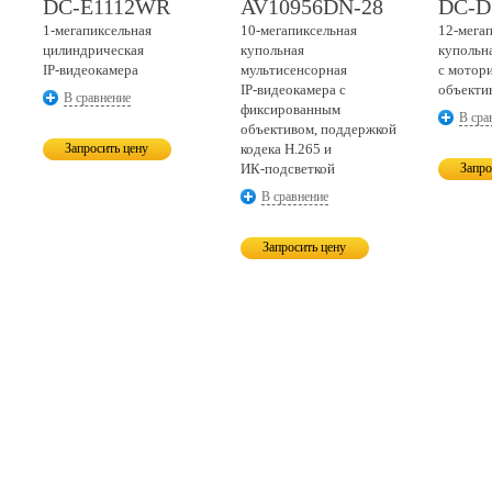
DC-E1112WR
AV10956DN-28
DC-D
1-мегапиксельная
10-мегапиксельная
12-мега
цилиндрическая
купольная
купольн
IP-видеокамера
мультисенсорная
с мотор
IP-видеокамера
с
объекти
В сравнение
фиксированным
В сра
объективом, поддержкой
Запросить цену
кодека H.265 и
ИК-подсветкой
Запро
В сравнение
Запросить цену