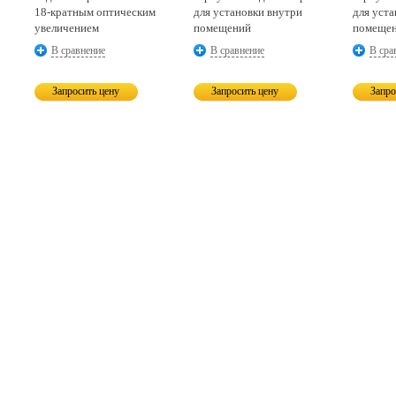
18-кратным
оптическим
для установки внутри
для уст
увеличением
помещений
помеще
В сравнение
В сравнение
В сра
Запросить цену
Запросить цену
Запро