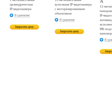
A
цилиндрическая
купольная
IP-видеокамера
12-мега
IP-видеокамера
с моторизированным
панорам
объективом
В сравнение
IP-видео
В сравнение
антиван
исполнен
Запросить цену
ИК-подс
Запросить цену
паномор
В сра
Запро