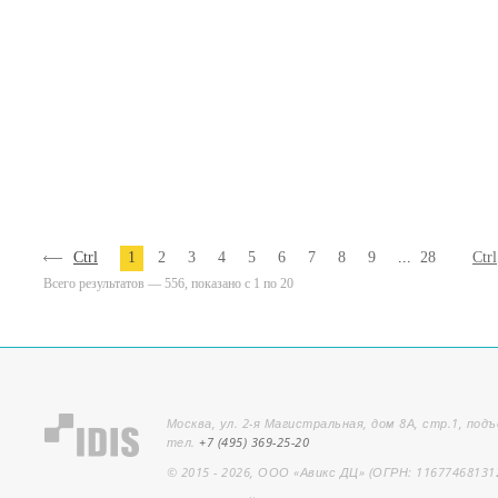
Ctrl
1
2
3
4
5
6
7
8
9
...
28
Ctrl
Всего результатов — 556, показано с 1 по 20
Москва, ул. 2-я Магистральная, дом 8А, стр.1, подъ
тел.
+7 (495) 369-25-20
© 2015 - 2026, ООО «Авикс ДЦ» (ОГРН: 11677468131