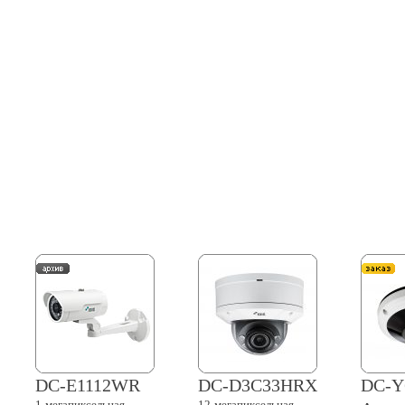
DC-E1112WR
DC-D3C33HRX
DC-Y
1-мегапиксельная
12-мегапиксельная