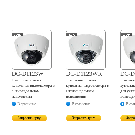
DC-D1123W
DC-D1123WR
DC-D
1-мегапиксельная
1-мегапиксельная
1-мегап
купольная видеокамера в
купольная видеокамера в
купольн
антивандальном
антивандальном
для уст
исполнении
исполнении
помеще
В сравнение
В сравнение
В сра
Запросить цену
Запросить цену
Запро