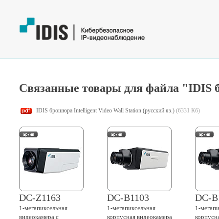
Связанные товары для файла "IDIS бро
IDIS брошюра Intelligent Video Wall Station (русский яз.)
(6331 Кб)
DC-Z1163
DC-B1103
DC-B
1-мегапиксельная
1-мегапиксельная
1-мегап
видеокамера с
корпусная видеокамера
корпусн