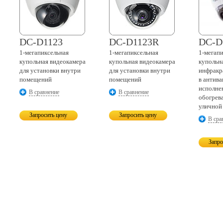
DC-D1123
DC-D1123R
DC-D
1-мегапиксельная
1-мегапиксельная
1-мегап
купольная видеокамера
купольная видеокамера
купольн
для установки внутри
для установки внутри
инфракр
помещений
помещений
в антив
исполне
В сравнение
В сравнение
обогрев
уличной
Запросить цену
Запросить цену
В сра
Запро