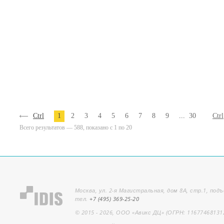
Ctrl
1
2
3
4
5
6
7
8
9
...
30
Ctrl
Всего результатов — 588, показано с 1 по 20
Москва, ул. 2-я Магистральная, дом 8А, стр.1, подъ
тел.
+7 (495) 369-25-20
© 2015 - 2026, ООО «Авикс ДЦ» (ОГРН: 11677468131