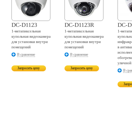
DC-D1123
DC-D1123R
DC-D
1-мегапиксельная
1-мегапиксельная
1-мегап
купольная видеокамера
купольная видеокамера
купольн
для установки внутри
для установки внутри
инфракр
помещений
помещений
в антив
исполне
В сравнение
В сравнение
обогрев
уличной
Запросить цену
Запросить цену
В сра
Запро