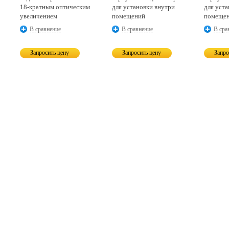
18-кратным
оптическим
для установки внутри
для уст
увеличением
помещений
помеще
В сравнение
В сравнение
В сра
Запросить цену
Запросить цену
Запро