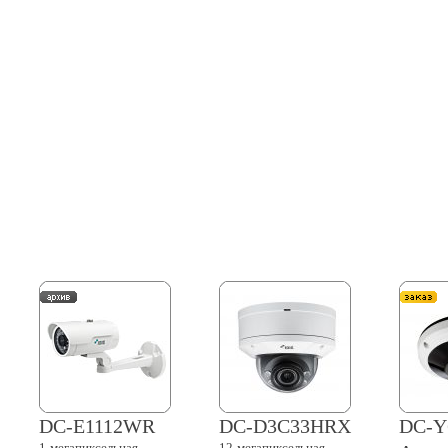
DC-E1112WR
DC-D3C33HRX
DC-Y
1-мегапиксельная
12-мегапиксельная