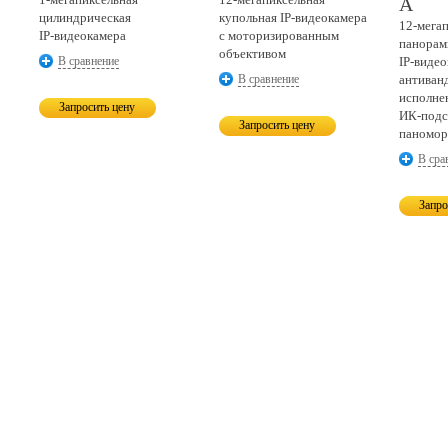
A
цилиндрическая
купольная
IP-видеокамера
12-мега
IP-видеокамера
с моторизированным
панорам
объективом
В сравнение
IP-видео
В сравнение
антиван
исполнен
Запросить цену
ИК-подс
Запросить цену
паномор
В сра
Запро