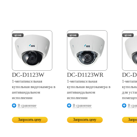
DC-D1123W
DC-D1123WR
DC-D
1-мегапиксельная
1-мегапиксельная
1-мегап
купольная видеокамера в
купольная видеокамера в
купольн
антивандальном
антивандальном
для уст
исполнении
исполнении
помеще
В сравнение
В сравнение
В сра
Запросить цену
Запросить цену
Запро