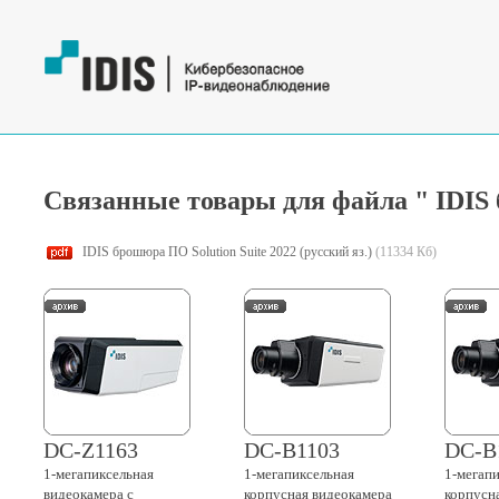
Связанные товары для файла " IDIS б
IDIS брошюра ПО Solution Suite 2022 (русский яз.)
(11334 Кб)
DC-Z1163
DC-B1103
DC-B
1-мегапиксельная
1-мегапиксельная
1-мегап
видеокамера с
корпусная видеокамера
корпусн