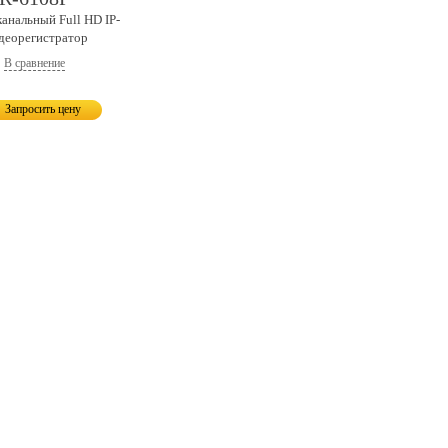
канальный
Full HD IP-
деорегистратор
В сравнение
Запросить цену