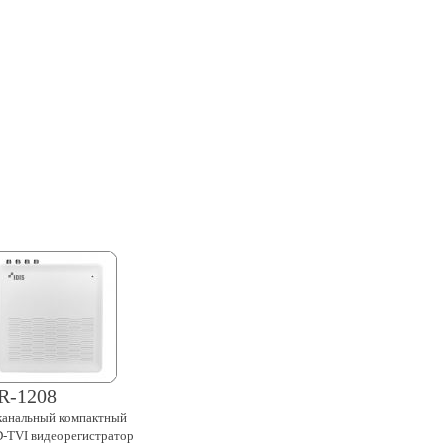
R-1208
канальный
компактный
-TVI
видеорегистратор