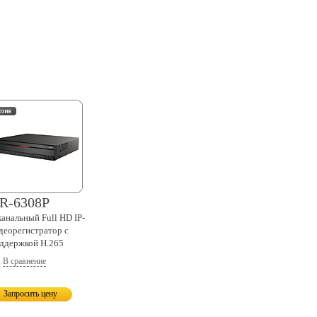
R-6308P
канальный
Full HD IP-
деорегистратор с
ддержкой H.265
В сравнение
Запросить цену