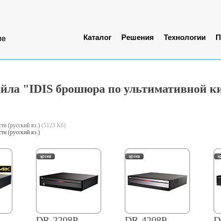
Каталог
Решения
Технологии
П
йла "IDIS брошюра по ультимативной к
и (русский яз.)
(5123 Кб)
и (русский яз.)
DR-2208P
DR-4208P
D