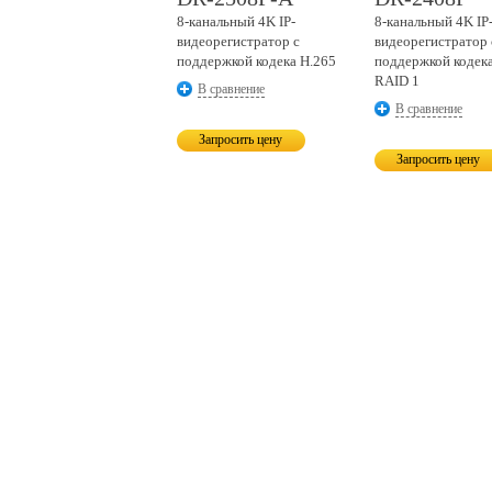
8-канальный
4K IP-
8-канальный
4K IP
видеорегистратор с
видеорегистратор 
поддержкой кодека H.265
поддержкой кодека
RAID 1
В сравнение
В сравнение
Запросить цену
Запросить цену