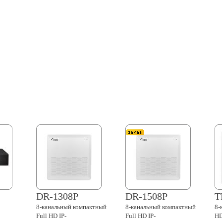
DR-1308P
DR-1508P
T
8-канальный
компактный
8-канальный
компактный
8-
Full HD IP-
Full HD IP-
HD