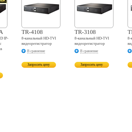
A
TR-4108
TR-3108
T
D IP-
8-канальный
HD-TVI
8-канальный
HD-TVI
8-
с
видеорегистратор
видеорегистратор
ви
 в
В сравнение
В сравнение
Запросить цену
Запросить цену