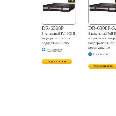
DR-6508P
DR-6308P-S
8-канальный
Full HD IP-
8-канальный
Full H
видеорегистратор с
видеорегистратор 
поддержкой H.265
поддержкой H.265
новом дизайне
В сравнение
В сравнение
Запросить цену
Запросить цену