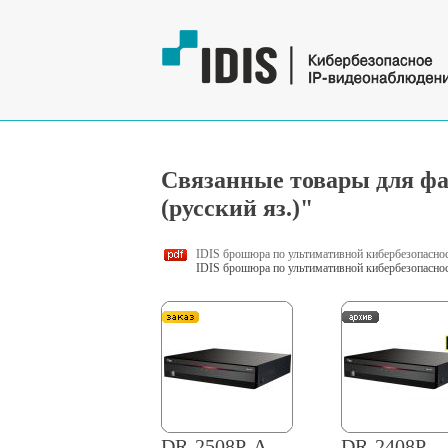
Связанные товары для фа
(русский яз.)"
IDIS брошюра по ультимативной кибербезопасност
IDIS брошюра по ультимативной кибербезопасност
DR-2508P-A
DR-2408P