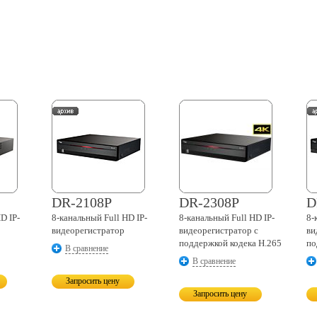
DR-2108P
DR-2308P
D
D IP-
8-канальный
Full HD IP-
8-канальный
Full HD IP-
8-
видеорегистратор
видеорегистратор с
ви
поддержкой кодека H.265
по
В сравнение
В сравнение
Запросить цену
Запросить цену