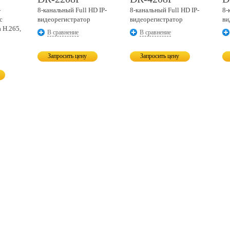
-
8-канальный
Full HD IP-
8-канальный
Full HD IP-
8-
с
видеорегистратор
видеорегистратор
ви
 H.265,
В сравнение
В сравнение
Запросить цену
Запросить цену