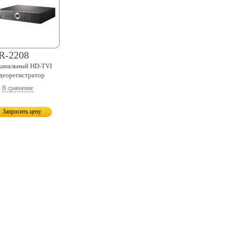
R-2208
канальный
HD-TVI
деорегистратор
В сравнение
Запросить цену