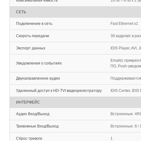
Максимальная емкость
16TБ = 8TБ x 2 (
СЕТЬ
Подключение в сеть
Fast Ethernet x1
Скороть передачи
30 кадров/с в ра
Экспорт данных
IDIS Player, AVI, 
Email(с прикреп
Уведомления о событиях
ПО, Push-уведомл
Двунаправленное аудио
Поддерживаетс
Удаленный доступ к HD-TVI видеорегистратору
IDIS Center, IDIS
ИНТЕРФЕЙС
Аудио Вход/Выход
Встроенные: 4R
Тревожные Вход/Выход
Встроенные: 8 / 
Сброс тревоги
1