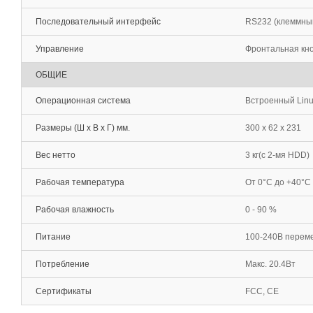
Последовательный интерфейс
RS232 (клеммный
Управление
Фронтальная кно
ОБЩИЕ
Операционная система
Встроенный Lin
Размеры (Ш х В х Г) мм.
300 x 62 x 231
Вес нетто
3 кг(c 2-мя HDD)
Рабочая температура
От 0°С до +40°С
Рабочая влажность
0 - 90 %
Питание
100-240В перемен
Потребление
Макс. 20.4Вт
Сертификаты
FCC, CE