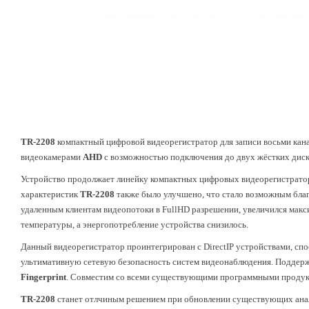
TR-2208
компактный цифровой видеорегистратор для записи восьми кан
видеокамерами
AHD
с возможностью подключения до двух жёстких диск
Устройство продолжает линейку компактных цифровых видеорегистрат
характеристик
TR-2208
также было улучшено, что стало возможным благ
удаленным клиентам видеопотоки в FullHD разрешении, увеличился мак
температуры, а энергопотребление устройства снизилось.
Данный видеорегистратор проинтегрирован с DirectIP устройствами, спо
ультимативную сетевую безопасность систем видеонаблюдения. Поддер
Fingerprint
. Совместим со всеми существующими программными проду
TR-2208
станет отлчиным решением при обновлении существующих анало