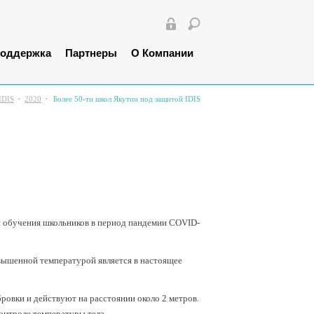
оддержка
Партнеры
О Компании
IDIS
2020
Более 50-ти школ Якутии под защитой IDIS
и обучения школьников в период пандемии COVID-
вышенной температурой является в настоящее
ровки и действуют на расстоянии около 2 метров.
онтроле температуры тела.