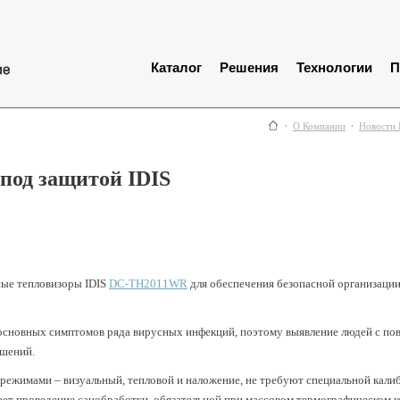
Каталог
Решения
Технологии
П
О Компании
Новости 
под защитой IDIS
ные тепловизоры IDIS
DC-TH2011WR
для обеспечения безопасной организаци
 основных симптомов ряда вирусных инфекций, поэтому выявление людей с по
ешений.
режимами – визуальный, тепловой и наложение, не требуют специальной калиб
ет проведение санобработки, обязательной при массовом термографическом к