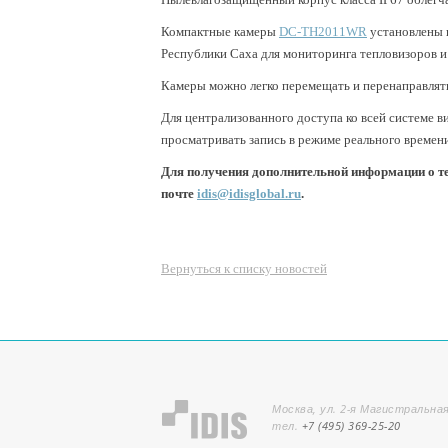
Компактные камеры
DC-TH2011WR
установлены 
Республики Саха для мониторинга тепловизоров и
Камеры можно легко перемещать и перенаправлят
Для централизованного доступа ко всей системе
просматривать запись в режиме реального времени 
Для получения дополнительной информации о тех
почте
idis@idisglobal.ru
.
Вернуться к списку новостей
Москва, ул. 2-я Магистральная
тел.
+7 (495) 369-25-20