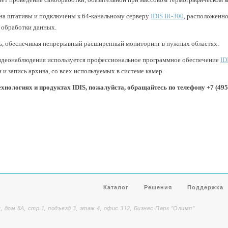
на штативы и подключены к 64-канальному серверу
IDIS IR-300
, расположенно
 обработки данных.
ь, обеспечивая непрерывный расширенный мониторинг в нужных областях.
 видеонаблюдения используется профессиональное программное обеспечение
ID
и запись архива, со всех используемых в системе камер.
нологиях и продуктах IDIS, пожалуйста, обращайтесь по телефону +7 (495
Каталог
Решения
Поддержка
, дом 8А, стр.1, подъезд 3, этаж 4, офис 312, Бизнес-Парк "Олимп"