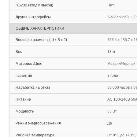
RS232 (вход и выход)
Нет
Другие интерфейсы
S-Video In/Out, 2
ОБЩИЕ ХАРАКТЕРИСТИКИ
Внешние размеры (Ш х В х Г)
753.4 х 485.7 х 
Вес
13 кг
Материал/Цвет
Металл/Черный
Гарантия
3 года
Наработка на отказ
50 000 часов в р
Питание
AC 100-240В 50/
Мощность
55 Вт
Режим энергосбережения
Да
Рабочая температура
От 0°С до +40°С