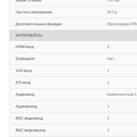
Время отклика
<6.5 мс
Частота обновления
60 Гц
Дополнительные функции
Мультиэкран PIP
ИНТЕРФЕЙСЫ
HDMI вход
2
Displayport
Нет
VGA вход
1
DVI вход
1
Аудиовход
Компонентный 1(
Аудиовыход
1
BNC видеовход
2
BNC видеовыход
2