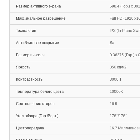
Размер активного экрана
698.4 (Гор.) х 39
Максимальное разрешение
Full HD (1920 х1
Технология
IPS (In-Plane Swi
Антибликовое покрытие
Да
Размер пикселя
0.36375 (Гор.) х 
Яркость
350 кд/м2
Контрастность
3000:1
Температура белого цвета
10000К
Соотношение сторон
16:9
Угол обзора (Гор./Верт.)
178°/178°
Цветопередача
16.7 Миллионов 