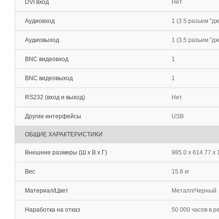
DVI вход
Нет
Аудиовход
1 (3.5 разьем "дж
Аудиовыход
1 (3.5 разьем "дж
BNC видеовход
1
BNC видеовыход
1
RS232 (вход и выход)
Нет
Другие интерфейсы
USB
ОБЩИЕ ХАРАКТЕРИСТИКИ
Внешние размеры (Ш х В х Г)
985.0 х 614.77 х
Вес
15.6 кг
Материал/Цвет
Металл/Черный
Наработка на отказ
50 000 часов в р