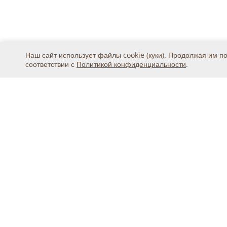
Наш сайт использует файлы cookie (куки). Продолжая им п
соответствии с
Политикой конфиденциальности
.
Москва, ул. 2-я Магистральная, дом 8А, стр.1, подъ
тел.
+7 (495) 369-25-20
© 2015 - 2026, ООО «Авикс ДЦ» (ОГРН: 11677468131
Официальный представитель IDIS Co.Ltd в России