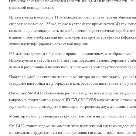
Отличное сочетание показателей яркости 300 кд/м2 и контрастности 1200
с высокой освещенностью.
Используемая в мониторе TFT-технология обеспечивает время обновления
скоростью не менее 125 к/с, также в устройстве применяется 3D-техноло
позволяющие ликвидировать на изображении чересстрочные «гребенки».
в динамичном изображении нет шлейфов или других артефактов (эффекты
лучше идентифицировать объект наблюдения.
IPS матрица делает изображение ярким и насыщенным, а отображаемый 
Используемая в устройстве IPS матрица позволяет демонстрировать ста
ясным и разборчивым независимо от положения зрителя относительно эк
Простая и удобная система настроек монитора позволяет задать нужные 
заводские настройки и т.д. Яркость и контрастность настраивается с у
Поскольку SM-F432 специально разработан для систем видеонаблюдения
напрямую подключить к нему AHD,TVI,CVI,CVBS видеокамеру, а также 
звук, можно воспроизводить с помощью встроенных двух динамиков мо
Монитор можно устанавливать как на стену, так и на стол используя пост
SM-F432 станет надёжным компонентом комплексной системы видеонаблю
минимальные трудозатраты на эксплуатацию системы и максимальные э