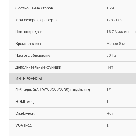
Соотношение сторон
16:9
Угол обзора (Гор./Верт.)
178°/178°
Цветопередача
16.7 Миллионов 
Время отклика
Менее 8 мс
Частота обновления
60 Гц
Дополнительные функции
Нет
ИНТЕРФЕЙСЫ
Гибридный(AHD/TVI/CVI/CVBS) вход/выход
1/1
HDMI вход
1
Displayport
Нет
VGA вход
1