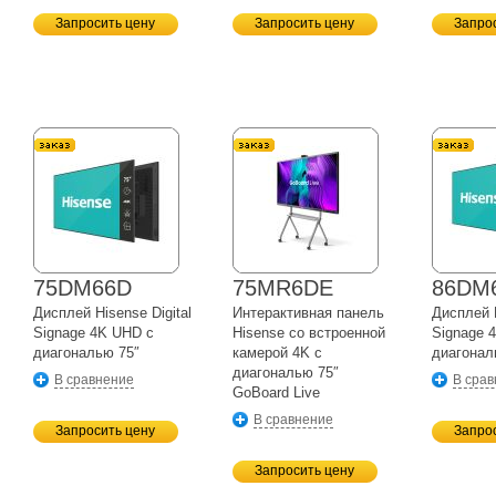
Запросить цену
Запросить цену
Запро
75DM66D
75MR6DE
86DM
Дисплей Hisense Digital
Интерактивная панель
Дисплей H
Signage 4K UHD с
Hisense со встроенной
Signage 
диагональю 75″
камерой 4K с
диагонал
диагональю 75″
В сравнение
В сра
GoBoard Live
В сравнение
Запросить цену
Запро
Запросить цену