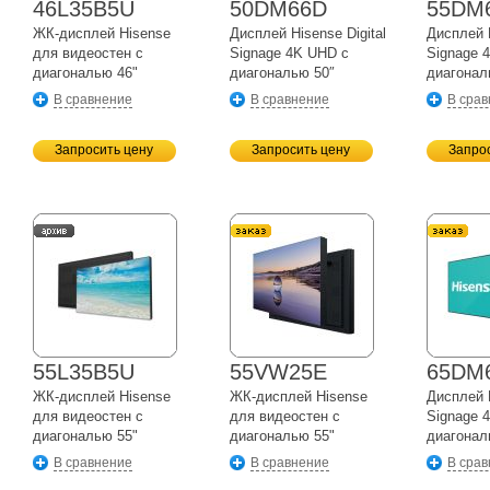
46L35B5U
50DM66D
55DM
ЖК-дисплей
Hisense
Дисплей Hisense Digital
Дисплей H
для видеостен c
Signage 4K UHD с
Signage 
диагональю 46"
диагональю 50″
диагонал
В сравнение
В сравнение
В сра
Запросить цену
Запросить цену
Запро
55L35B5U
55VW25E
65DM
ЖК-дисплей
Hisense
ЖК-дисплей
Hisense
Дисплей H
для видеостен c
для видеостен c
Signage 
диагональю 55"
диагональю 55"
диагонал
В сравнение
В сравнение
В сра