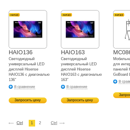
HAIO136
HAIO163
MC08
Светодиодный
Светодиодный
Мобильна
универсальный LED
универсальный LED
для инте
дисплей Hisense
дисплей Hisense
панелей 
HAIO136 с диагональю
HAIO163 с диагональю
GoBoard 
136″
163″
В сра
В сравнение
В сравнение
Запро
Запросить цену
Запросить цену
Ctrl
1
2
Ctrl