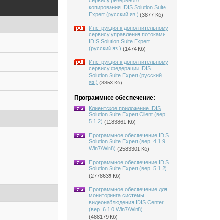
сервису резервного
копирования IDIS Solution Suite
Expert (русский яз.)
(3877 Кб)
Инструкция к дополнительному
сервису управления потоками
IDIS Solution Suite Expert
(русский яз.)
(1474 Кб)
Инструкция к дополнительному
сервису федерации IDIS
Solution Suite Expert (русский
яз.)
(3353 Кб)
Программное обеспечение:
Клиентское приложение IDIS
Solution Suite Expert Client (вер.
5.1.2)
(1183861 Кб)
Программное обеспечение IDIS
Solution Suite Expert (вер. 4.1.9
Win7/Win8)
(2583301 Кб)
Программное обеспечение IDIS
Solution Suite Expert (вер. 5.1.2)
(2778639 Кб)
Программное обеспечение для
мониторинга системы
видеонаблюдения IDIS Center
(вер. 6.1.0 Win7/Win8)
(488179 Кб)