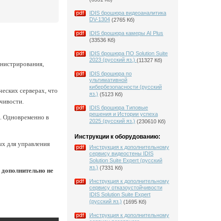
IDIS брошюра видеоаналитика
DV-1304
(2765 Кб)
IDIS брошюра камеры AI Plus
(33536 Кб)
IDIS брошюра ПО Solution Suite
2023 (русский яз.)
(11327 Кб)
инистрирования,
IDIS брошюра по
ультимативной
кибербезопасности (русский
ческих серверах, что
яз.)
(5123 Кб)
чивости.
IDIS брошюра Типовые
решения и Истории успеха
. Одновременно в
2025 (русский яз.)
(230610 Кб)
Инструкции к оборудованию:
ых для управления
Инструкция к дополнительному
сервису видеостены IDIS
Solution Suite Expert (русский
яз.)
(7331 Кб)
и
дополнительно не
Инструкция к дополнительному
сервису отказоустойчивости
IDIS Solution Suite Expert
(русский яз.)
(1695 Кб)
Инструкция к дополнительному