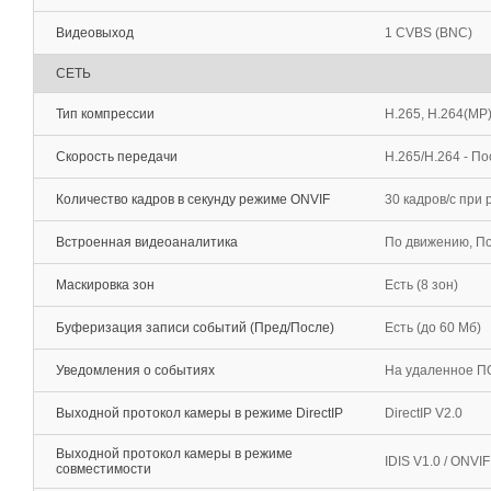
Видеовыход
1 CVBS (BNC)
СЕТЬ
Тип компрессии
H.265, H.264(MP
Скорость передачи
H.265/H.264 - П
Количество кадров в секунду режиме ONVIF
30 кадров/c при
Встроенная видеоаналитика
По движению, По
Маскировка зон
Есть (8 зон)
Буферизация записи событий (Пред/После)
Есть (до 60 Мб)
Уведомления о событиях
На удаленное ПО
Выходной протокол камеры в режиме DirectIP
DirectIP V2.0
Выходной протокол камеры в режиме
IDIS V1.0 / ONVI
совместимости