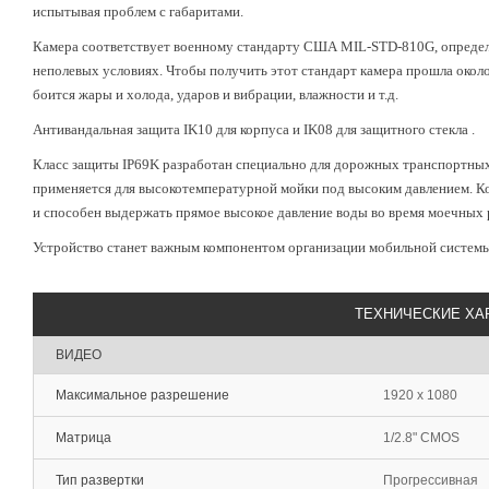
испытывая проблем с габаритами.
Камера соответствует военному стандарту США MIL-STD-810G, определ
неполевых условиях. Чтобы получить этот стандарт камера прошла около
боится жары и холода, ударов и вибрации, влажности и т.д.
Антивандальная защита IK10 для корпуса и IK08 для защитного стекла .
Класс защиты IP69K разработан специально для дорожных транспортных
применяется для высокотемпературной мойки под высоким давлением. Ко
и способен выдержать прямое высокое давление воды во время моечных 
Устройство станет важным компонентом организации мобильной систем
ТЕХНИЧЕСКИЕ ХА
ВИДЕО
Максимальное разрешение
1920 x 1080
Матрица
1/2.8" CMOS
Тип развертки
Прогрессивная