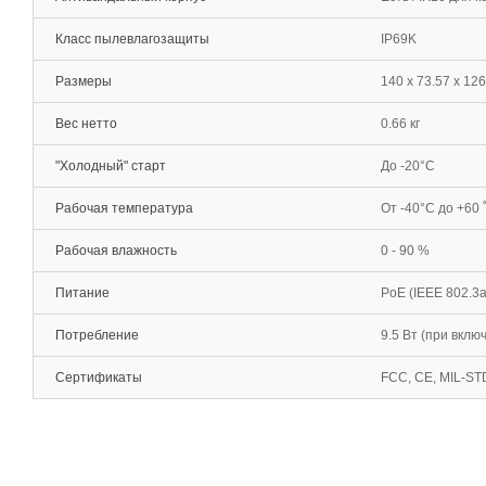
Класс пылевлагозащиты
IP69K
Размеры
140 x 73.57 х 12
Вес нетто
0.66 кг
"Холодный" старт
До -20°С
Рабочая температура
От -40°С до +60 
Рабочая влажность
0 - 90 %
Питание
PoE (IEEE 802.3a
Потребление
9.5 Вт (при вкл
Сертификаты
FCC, CE, MIL-S