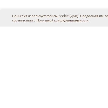
Наш сайт использует файлы cookie (куки). Продолжая им п
соответствии с
Политикой конфиденциальности
.
Москва, ул. 2-я Магистральная, дом 8А, стр.1, подъ
тел.
+7 (495) 369-25-20
© 2015 - 2026, ООО «Авикс ДЦ» (ОГРН: 11677468131
Официальный представитель IDIS Co.Ltd в России
Ошибка в тексте? Выделите её мышкой и на