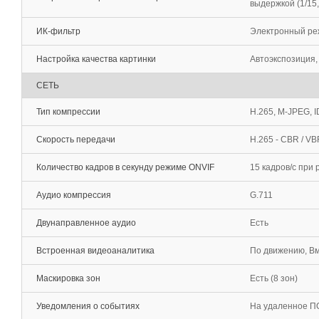
выдержкой (1/15, 
ИК-фильтр
Электронный ре
Настройка качества картинки
Автоэкспозиция,
СЕТЬ
Тип компрессии
H.265, M-JPEG, 
Скорость передачи
H.265 - CBR / VB
Количество кадров в секунду режиме ONVIF
15 кадров/c при
Аудио компрессия
G.711
Двунаправленное аудио
Есть
Встроенная видеоаналитика
По движению, Вм
Маскировка зон
Есть (8 зон)
Уведомления о событиях
На удаленное ПО