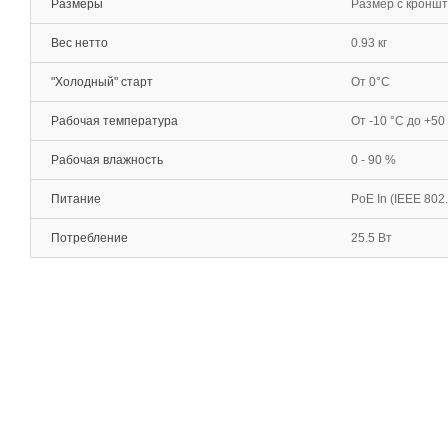
Размеры
Размер с кронште
Вес нетто
0.93 кг
"Холодный" старт
От 0°С
Рабочая температура
От -10 °С до +50
Рабочая влажность
0 - 90 %
Питание
PoE In (IEEE 802.
Потребление
25.5 Вт