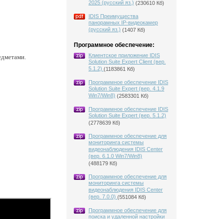
2025 (русский яз.)
(230610 Кб)
IDIS Преимущества
панорамных IP-видеокамер
(русский яз.)
(1407 Кб)
Программное обеспечение:
Клиентское приложение IDIS
едметами.
Solution Suite Expert Client (вер.
5.1.2)
(1183861 Кб)
Программное обеспечение IDIS
Solution Suite Expert (вер. 4.1.9
Win7/Win8)
(2583301 Кб)
Программное обеспечение IDIS
Solution Suite Expert (вер. 5.1.2)
(2778639 Кб)
Программное обеспечение для
мониторинга системы
видеонаблюдения IDIS Center
(вер. 6.1.0 Win7/Win8)
(488179 Кб)
Программное обеспечение для
мониторинга системы
видеонаблюдения IDIS Center
(вер. 7.0.0)
(551084 Кб)
Программное обеспечение для
поиска и удаленной настройки