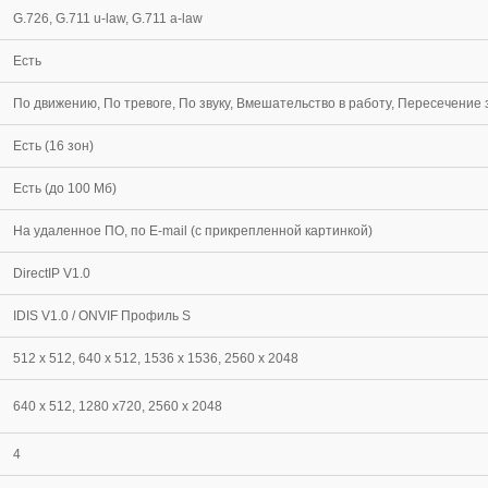
G.726, G.711 u-law, G.711 a-law
Есть
По движению, По тревоге, По звуку, Вмешательство в работу, Пересечение
Есть (16 зон)
Есть (до 100 Мб)
На удаленное ПО, по E-mail (с прикрепленной картинкой)
DirectIP V1.0
IDIS V1.0 / ONVIF Профиль S
512 x 512, 640 x 512, 1536 x 1536, 2560 х 2048
640 x 512, 1280 x720, 2560 х 2048
4