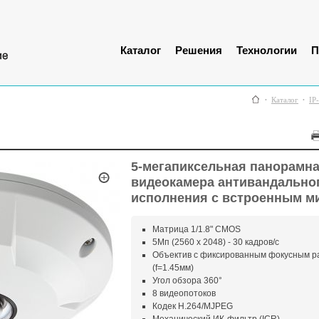
Каталог
Решения
Технологии
П
Каталог
IP
5-мегапиксельная панорамна
видеокамера антивандально
исполнения с встроенным 
Матрица 1/1.8" CMOS
5Мп (2560 х 2048) - 30 кадров/с
Объектив с фиксированным фокусным р
(f=1.45мм)
Угол обзора 360°
8 видеопотоков
Кодек H.264/MJPEG