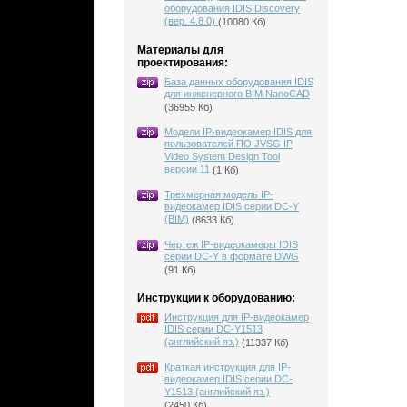
оборудования IDIS Discovery
(вер. 4.8.0)
(10080 Кб)
Материалы для
проектирования:
База данных оборудования IDIS
для инженерного BIM NanoCAD
(36955 Кб)
Модели IP-видеокамер IDIS для
пользователей ПО JVSG IP
Video System Design Tool
версии 11
(1 Кб)
Трехмерная модель IP-
видеокамер IDIS серии DC-Y
(BIM)
(8633 Кб)
Чертеж IP-видеокамеры IDIS
серии DC-Y в формате DWG
(91 Кб)
Инструкции к оборудованию:
Инструкция для IP-видеокамер
IDIS серии DC-Y1513
(английский яз.)
(11337 Кб)
Краткая инструкция для IP-
видеокамер IDIS серии DC-
Y1513 (английский яз.)
(2450 Кб)