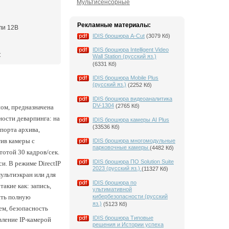
Мультисенсорные
Рекламные материалы:
ли 12В
IDIS брошюра A-Cut
(3079 Кб)
IDIS брошюра Intelligent Video
C
Wall Station (русский яз.)
(6331 Кб)
IDIS брошюра Mobile Plus
(русский яз.)
(2252 Кб)
IDIS брошюра видеоаналитика
DV-1304
(2765 Кб)
ном, предназначена
ости деварпинга: на
IDIS брошюра камеры AI Plus
(33536 Кб)
порта архива,
ив камеры c
IDIS брошюра многомодульные
парковочные камеры
(4482 Кб)
тотой 30 кадров/сек.
IDIS брошюра ПО Solution Suite
и. В режиме DirectIP
2023 (русский яз.)
(11327 Кб)
мультиэкран или для
IDIS брошюра по
акие как: запись,
ультимативной
ить полную
кибербезопасности (русский
яз.)
(5123 Кб)
м, безопасность
IDIS брошюра Типовые
вление IP-камерой
решения и Истории успеха