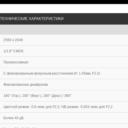
ТЕХНИЧЕСКИЕ ХАРАКТЕРИСТИКИ
2560 х 2048
1/1.8" CMOS
Прогрессивная
С фиксированным фокусным расстоянием (f= 1.45мм, F2.2)
Фиксированная диафрагма
180° (Гор.), 180° (Верт.), 180° (Диаг.) / 360°
Цветной режим : 0.8 люкс для F2.2; Ч/Б режим : 0.003 люкс для F2.2
Более 45 дБ