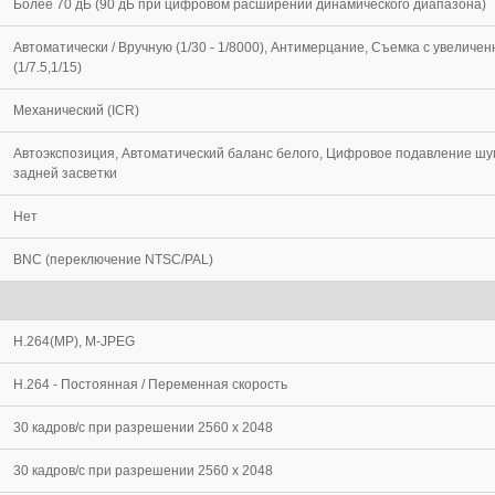
Более 70 дБ (90 дБ при цифровом расширении динамического диапазона)
Автоматически / Вручную (1/30 - 1/8000), Антимерцание, Съемка с увеличе
(1/7.5,1/15)
Механический (ICR)
Автоэкспозиция, Автоматический баланс белого, Цифровое подавление шу
задней засветки
Нет
BNC (переключение NTSC/PAL)
H.264(MP), M-JPEG
H.264 - Постоянная / Переменная скорость
30 кадров/с при разрешении 2560 х 2048
30 кадров/c при разрешении 2560 x 2048