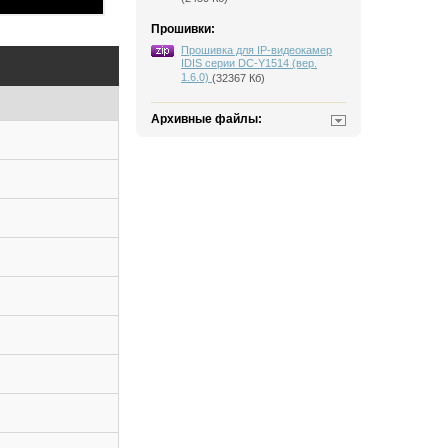
Прошивки:
Прошивка для IP-видеокамер
IDIS серии DC-Y1514 (вер.
1.6.0)
(32367 Кб)
Архивные файлы: