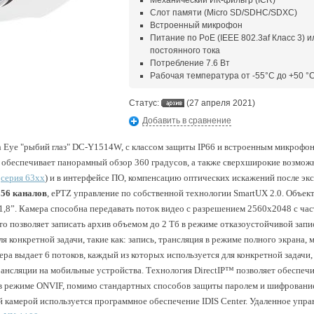
Механический ИК-фильтр (ICR)
Слот памяти (Micro SD/SDHC/SDXC)
Встроенный микрофон
Питание по PoE (IEEE 802.3af Класс 3) и
постоянного тока
Потребление 7.6 Вт
Рабочая температура от -55°С до +50 °
Статус:
(27 апреля 2021)
Добавить в сравнение
h Eye "рыбий глаз" DC-Y1514W, с классом защиты IP66 и встроенным микрофо
 обеспечивает панорамный обзор 360 градусов, а также
сверхширокие возможн
,
серия 63хх
) и в интерфейсе ПО, компенсацию оптических искажений после экс
256 каналов
, ePTZ управление по собственной технологии SmartUX 2.0.
Объект
,8”. Камера способна передавать поток видео с разрешением 2560x2048 с час
то позволяет записать архив объемом до 2 Тб в режиме отказоустойчивой запис
я конкретной задачи, такие как: запись, трансляция в режиме полного экрана, 
ра выдает 6 потоков, каждый из которых используется для конкретной задачи, т
трансляции на мобильные устройства. Технология DirectIP™ позволяет обеспеч
 в режиме ONVIF, помимо стандартных способов защиты паролем и шифрование
й камерой используется программное обеспечение IDIS Center. Удаленное упра