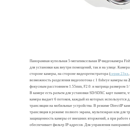
Панорамная купольная 5-мегапиксельная IP-видеокамера Fis
для установки как внутри помещений, так и на улице.
Камера
стороне камеры, на стороне видеорегистратора (
серия 23xx
возможность разделения видеопотока с 1 fisheye камеры на
фокусным расстоянием 1.55mm, F2.0. и матрица размером 1/1
В камере есть разъем для установки SD/SDXC карт памяти, ч
камера выдает 6 потоков, каждый из которых используется дл
трансляции на мобильные устройства. В режиме DirectIP каме
трансляция в режиме полного экрана, мультиэкран или для 
защищенность камеры от внешних вторжений, а при работе
обеспечивает фильтр IP-адресов. Для управления панорамно