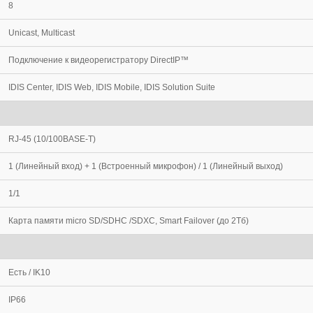
8
Unicast, Multicast
Подключение к видеорегистратору DirectIP™
IDIS Center, IDIS Web, IDIS Mobile, IDIS Solution Suite
RJ-45 (10/100BASE-T)
1 (Линейный вход) + 1 (Встроенный микрофон) / 1 (Линейный выход)
1/1
Карта памяти micro SD/SDHC /SDXC, Smart Failover (до 2Тб)
Есть / IK10
IP66