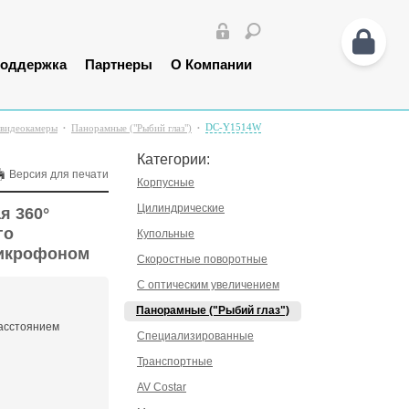
оддержка
Партнеры
О Компании
DC-Y1514W
-видеокамеры
Панорамные ("Рыбий глаз")
Категории:
Версия для печати
Корпусные
Цилиндрические
я 360°
го
Купольные
микрофоном
Скоростные поворотные
С оптическим увеличением
Панорамные ("Рыбий глаз")
асстоянием
Специализированные
Транспортные
AV Costar