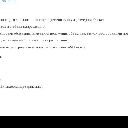
ы
NK-1100
.
ости для дневного и ночного времени суток и размеров объекта.
 так и в обоих направлениях.
сировки объектива, изменения положения объектива, заслон посторонними пр
увствительности и настройки расписания.
так же контроль состояния системы и microSD карты.
м:
е.
 IP-видеокамере динамики.