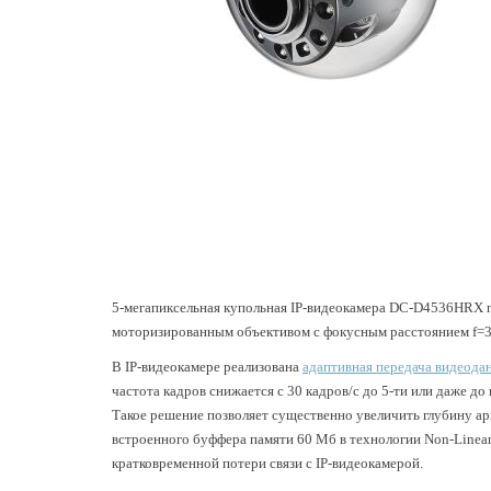
5-мегапиксельная купольная IP-видеокамера DC-D4536HRX пе
моторизированным объективом с фокусным расстоянием f=3.
В IP-видеокамере реализована
адаптивная передача видеодан
частота кадров снижается с 30 кадров/с до 5-ти или даже д
Такое решение позволяет существенно увеличить глубину ар
встроенного буффера памяти 60 Мб в технологии Non-Linear T
кратковременной потери связи с IP-видеокамерой.