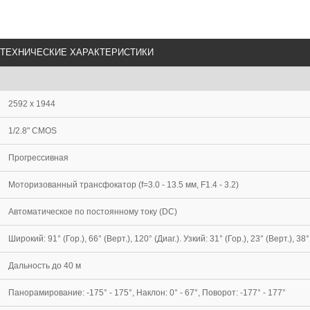
ТЕХНИЧЕСКИЕ ХАРАКТЕРИСТИКИ
2592 x 1944
1/2.8" CMOS
Прогрессивная
Моторизованный трансфокатор (f=3.0 - 13.5 мм, F1.4 - 3.2)
Автоматическое по постоянному току (DC)
Широкий: 91° (Гор.), 66° (Верт.), 120° (Диаг.). Узкий: 31° (Гор.), 23° (Верт.), 38°
Дальность до 40 м
Панорамирование: -175° - 175°, Наклон: 0° - 67°, Поворот: -177° - 177°