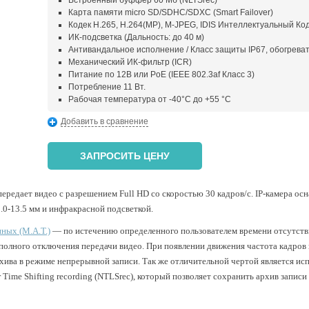
Встроенный буффер 60 Мб (NLTSrec)
Карта памяти micro SD/SDHC/SDXC (Smart Failover)
Кодек H.265, H.264(MP), M-JPEG, IDIS Интеллектуальный Ко
ИК-подсветка (Дальность: до 40 м)
Антивандальное исполнение / Класс защиты IP67, обогрева
Механический ИК-фильтр (ICR)
Питание по 12В или PoE (IEEE 802.3af Класс 3)
Потребление 11 Вт.
Рабочая температура от -40°С до +55 °C
Добавить в сравнение
ЗАПРОСИТЬ ЦЕНУ
редает видео с разрешением Full HD со скоростью 30 кадров/с. IP-камера ос
0-13.5 мм и инфракрасной подсветкой.
ных (M.A.T.)
— по истечению определенного пользователем времени отсутстви
о полного отключения передачи видео. При появлении движения частота кадров 
хива в режиме непрерывной записи. Так же отличительной чертой является ис
ime Shifting recording (NTLSrec), который позволяет сохранить архив записи 