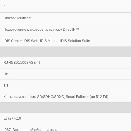
4
Unicast, Multicast
Подключение к видеорегистратору DirectIP™
IDIS Center, IDIS Web, IDIS Mobile, IDIS Solution Suite
RJ-45 (10/100BASE-T)
Нет
1/1
Карта памяти micro SD/SDHC/SDXC, Smart Failover (до 512 Гб)
Есть / IK10
IP67, Встроенный обогреватель