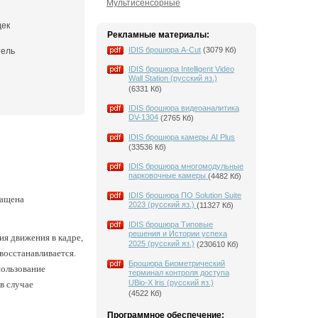
Мультисенсорные
дек
Рекламные материалы:
IDIS брошюра A-Cut
(3079 Кб)
тель
IDIS брошюра Intelligent Video
Wall Station (русский яз.)
(6331 Кб)
IDIS брошюра видеоаналитика
DV-1304
(2765 Кб)
IDIS брошюра камеры AI Plus
(33536 Кб)
IDIS брошюра многомодульные
парковочные камеры
(4482 Кб)
IDIS брошюра ПО Solution Suite
нащена
2023 (русский яз.)
(11327 Кб)
IDIS брошюра Типовые
решения и Истории успеха
я движения в кадре,
2025 (русский яз.)
(230610 Кб)
восстанавливается.
Брошюра Биометрический
пользование
терминал контроля доступа
UBio-X lris (русский яз.)
в случае
(4522 Кб)
Программное обеспечение: