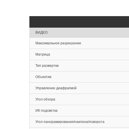
ВИДЕО
Максимальное разрешение
Матрица
Тип развертки
Объектив
Управление диафрагмой
Угол обзора
ИК подсветка
Угол панорамирования/наклона/поворота