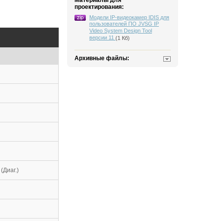
Материалы для
проектирования:
Модели IP-видеокамер IDIS для
пользователей ПО JVSG IP
Video System Design Tool
версии 11
(1 Кб)
Архивные файлы:
 (Диаг.)