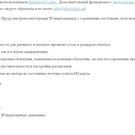
 использованием
Intelligent Codec
. Дополнительный функционал с
видеоаналит
и следует обратиться по почте
idis@idisglobal.ru
).
E. Предусмотрена интеграция IP-видеокамеры с охранными системами, использ
ости для дневного и ночного времени суток и размеров объекта.
 так и в обоих направлениях.
сировки объектива, изменения положения объектива, заслон посторонними пр
чувствительности и настройки расписания.
так же контроль состояния системы и microSD карты.
м:
е.
 IP-видеокамере динамики.