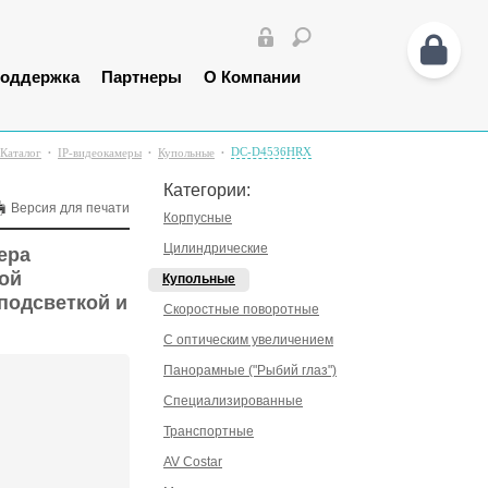
оддержка
Партнеры
О Компании
DC-D4536HRX
Каталог
IP-видеокамеры
Купольные
Категории:
Версия для печати
Корпусные
Цилиндрические
ера
ой
Купольные
 подсветкой и
Скоростные поворотные
С оптическим увеличением
Панорамные ("Рыбий глаз")
Специализированные
Транспортные
AV Costar