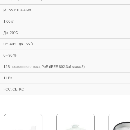
Ø 155 x 104.4 мм
1.00 кг
До -20°С
От -40°С до +55 ˚С
0 - 90 %
12В постоянного тока, PoE (IEEE 802.3af класс 3)
11 Вт
FCC, CE, KC