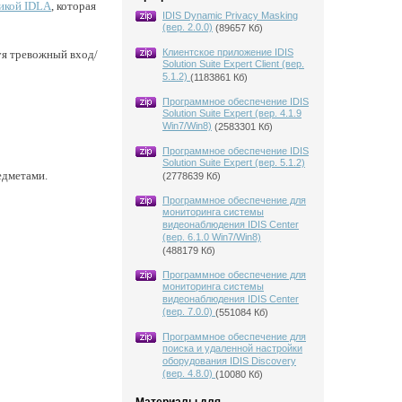
икой IDLA
, которая
IDIS Dynamic Privacy Masking
(вер. 2.0.0)
(89657 Кб)
Клиентское приложение IDIS
уя тревожный вход/
Solution Suite Expert Client (вер.
5.1.2)
(1183861 Кб)
Программное обеспечение IDIS
Solution Suite Expert (вер. 4.1.9
Win7/Win8)
(2583301 Кб)
Программное обеспечение IDIS
Solution Suite Expert (вер. 5.1.2)
едметами.
(2778639 Кб)
Программное обеспечение для
мониторинга системы
видеонаблюдения IDIS Center
(вер. 6.1.0 Win7/Win8)
(488179 Кб)
Программное обеспечение для
мониторинга системы
видеонаблюдения IDIS Center
(вер. 7.0.0)
(551084 Кб)
Программное обеспечение для
поиска и удаленной настройки
оборудования IDIS Discovery
(вер. 4.8.0)
(10080 Кб)