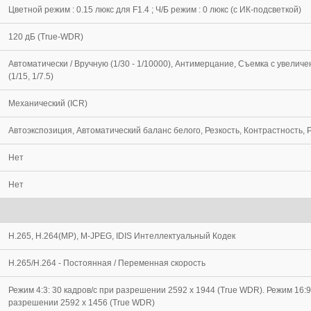
Цветной режим : 0.15 люкс для F1.4 ; Ч/Б режим : 0 люкс (с ИК-подсветкой)
120 дБ (True-WDR)
Автоматически / Вручную (1/30 - 1/10000), Антимерцание, Съемка с увелич
(1/15, 1/7.5)
Механический (ICR)
Автоэкспозиция, Автоматический баланс белого, Резкость, Контрастность, 
Нет
Нет
H.265, H.264(MP), M-JPEG, IDIS Интеллектуальный Кодек
H.265/H.264 - Постоянная / Переменная скорость
Режим 4:3: 30 кадров/с при разрешении 2592 x 1944 (True WDR). Режим 16:9:
разрешении 2592 x 1456 (True WDR)