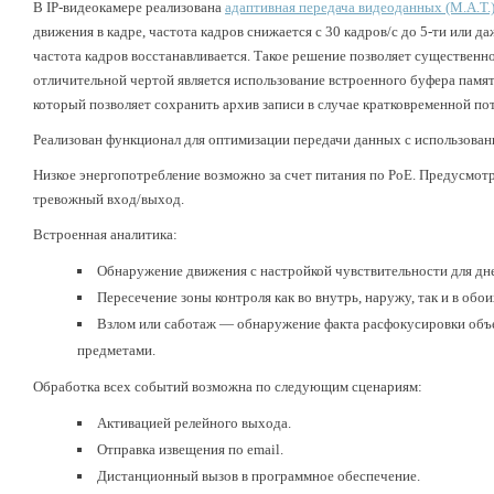
В IP-видеокамере реализована
адаптивная передача видеоданных (M.A.T.
движения в кадре, частота кадров снижается с 30 кадров/с до 5-ти или 
частота кадров восстанавливается. Такое решение позволяет существенн
отличительной чертой является использование встроенного буфера памяти
который позволяет сохранить архив записи в случае кратковременной пот
Реализован функционал для оптимизации передачи данных с использова
Низкое энергопотребление возможно за счет питания по PoE. Предусмот
тревожный вход/выход.
Встроенная аналитика:
Обнаружение движения с настройкой чувствительности для дне
Пересечение зоны контроля как во внутрь, наружу, так и в обо
Взлом или саботаж — обнаружение факта расфокусировки объе
предметами.
Обработка всех событий возможна по следующим сценариям:
Активацией релейного выхода.
Отправка извещения по email.
Дистанционный вызов в программное обеспечение.