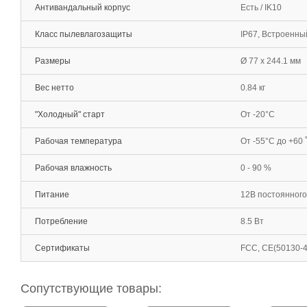
Антивандальный корпус
Есть / IK10
Класс пылевлагозащиты
IP67, Встроенны
Размеры
Ø 77 х 244.1 мм
Вес нетто
0.84 кг
"Холодный" старт
От -20°С
Рабочая температура
От -55°С до +60 
Рабочая влажность
0 - 90 %
Питание
12В постоянного 
Потребление
8.5 Вт
Сертификаты
FCC, CE(50130-4
Сопутствующие товары: