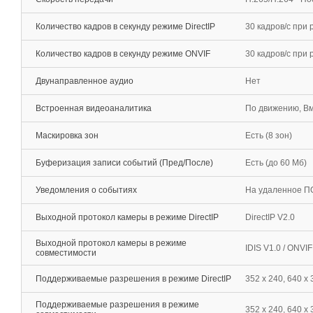
Количество кадров в секунду режиме DirectIP
30 кадров/с при
Количество кадров в секунду режиме ONVIF
30 кадров/c при
Двунаправленное аудио
Нет
Встроенная видеоаналитика
По движению, Вм
Маскировка зон
Есть (8 зон)
Буферизация записи событий (Пред/После)
Есть (до 60 Мб)
Уведомления о событиях
На удаленное ПО
Выходной протокол камеры в режиме DirectIP
DirectIP V2.0
Выходной протокол камеры в режиме
IDIS V1.0 / ONVI
совместимости
Поддерживаемые разрешения в режиме DirectIP
352 x 240, 640 x
Поддерживаемые разрешения в режиме
352 x 240, 640 х