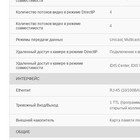
совместимости
Количество потоков видео в режиме DirectIP
4
Количество потоков видео в режиме
4
совместимости
Режимы передачи данных
Unicast, Multicast
Удаленный доступ к камере в режиме DirectIP
Подключение к в
Удаленный доступ к камере в режиме
IDIS Center, IDIS 
совместимости
ИНТЕРФЕЙС
Ethernet
RJ-45 (10/100BA
1 TTL (программи
Тревожный Вход/Выход
открытый колле
Внешний накопитель
Карта памяти mi
ОБЩИЕ