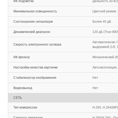
ИК подсветка
Дальность 30 м 
Минимальная освещенность
Цветной режим : 
Соотношение сигнал/шум
Более 45 дБ
Динамический диапазон
120 дБ (True-WD
Автоматически /
Скорость электронного затвора
выдержкой (1/5, 1
ИК-фильтр
Механический (I
Настройка качества картинки
Автоэкспозиция,
Стабилизатор изображения
Нет
Видеовыход
Нет
СЕТЬ
Тип компрессии
H.265, H.264(MP
Скорость передачи
H.265/H.264 - П