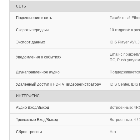
СЕТЬ
Подключение в сеть
Гигабитный Ether
Скороть передачи
10 кадров/с в ра
Экспорт данных
IDIS Player, AVI, 
Email(с прикреп
Уведомления о событиях
ПО, Push-уведомл
Двунаправленное аудио
Поддерживаетс
Удаленный доступ к HD-TVI видеорегистратору
IDIS Center, IDIS
ИНТЕРФЕЙС
Аудио Вход/Выход
Встроенные: 4R
Тревожные Вход/Выход
Встроенные: 4 / 
Сброс тревоги
Нет