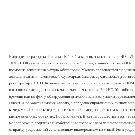
Видеорегистратор на 4 канала TR-1104 может выполнять запись HD-TVI
1920×1080 суммарная скорость записи – 40 к/сек, а запись потоков HD 
возможна также запись аудио обстановки. Модель поставляется с одним 
дополнительных накопителей. Суммарная ёмкость архива может достигать
регистратору TR-1104 подключаются мониторы через интерфейсы HDMI 
воспроизводить один канал в максимальном качестве Full HD. Устройст
времени или по факту обнаружения движения или наступления тревожно
DirectCX по коаксиальному кабелю, а передача управляющих сигналов по
камерами. Дальность передачи сигналов 500 метров даёт возможность ис
распределённых объектах. Подключение к IP сетям осуществляется через 
модели можно подключать собственные тревожные реле и исполнительно
отправку уведомлений со вложенным видеороликом на e-mail, Push уведо