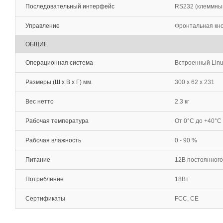
Последовательный интерфейс
RS232 (клеммный 
Управление
Фронтальная кно
ОБЩИЕ
Операционная система
Встроенный Lin
Размеры (Ш х В х Г) мм.
300 x 62 x 231
Вес нетто
2.3 кг
Рабочая температура
От 0°С до +40°С
Рабочая влажность
0 - 90 %
Питание
12В постоянного 
Потребление
18Вт
Сертификаты
FCC, CE