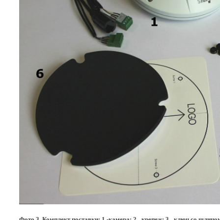
Фото 3. Комплект поставки: 1 -камера; 2 –крепеж; 3 –ключ со шлиц