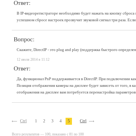
Ответ:
В
IP-видеорегистраторе
необходимо будет нажать на кнопку сброса 
успешном сбросе настроек прозвучит звуковой сигнал три раза. Если
Вопрос:
Скажите, DirectIP - это plug and play (поддержка быстрого определ
12 июля 2014 в 11:12
Ответ:
Да, функционал PnP поддерживается в DirectIP. При подключении кам
Позиция отображения камеры на дисплее будет зависеть от того, в 
отображения на дисплее вам потребуется перенастройка параметров
Ctrl
1
2
3
4
5
Ctrl
Всего результатов — 100, показано с 81 по 100