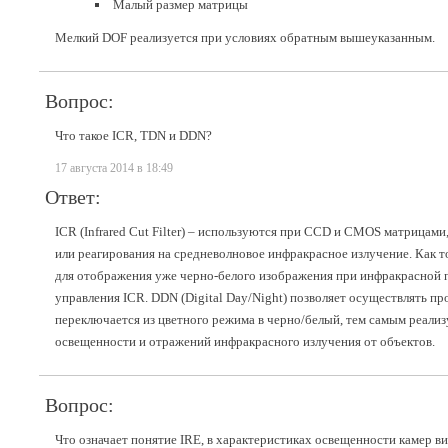
Малый размер матрицы
Мелкий DOF реализуется при условиях обратным вышеуказанным.
Вопрос:
Что такое ICR, TDN и DDN?
17 августа 2014 в 18:49
Ответ:
ICR (Infrared Cut Filter) – используются при CCD и CMOS матрицами
или реагирования на средневолновое инфракрасное излучение. Как т
для отображения уже черно-белого изображения при инфракрасной п
управления ICR. DDN (Digital Day/Night) позволяет осуществлять п
переключается из цветного режима в черно/белый, тем самым реализ
освещенности и отражений инфракрасного излучения от объектов.
Вопрос:
Что означает понятие IRE, в характеристиках освещенности камер 