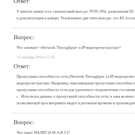
Ответ:
У многих камер есть «аналоговый выход» NTSC/PAL разрешения D1 д
в документации к камере. Реализовано два типа выхода: это RCA и к
Вопрос:
Что означает «Network Throughput» в IP-видеорегистраторе?
15 сентября 2014 в 11:16
Ответ:
Пропускная способность сети (Network Throughput ) в IP-видеореги
видеорегистраторе. Например, максимальная пропускная способность
пропускная способность сети для удаленного подключения составляе
с . Используя данные о пропускной способности сети, и зная колич
позволяющей просматривать видео в реальном времени и производит
Вопрос:
Что такое SMART (S.M.A.R.T.)?