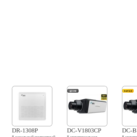
DR-1308P
DC-V1803CP
DC-B
8-канальный
компактный
8-мегапиксельная
8-мегап