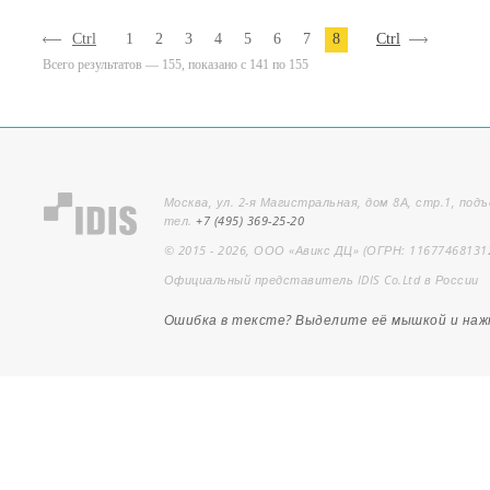
Ctrl
1
2
3
4
5
6
7
8
Ctrl
Всего результатов — 155, показано с 141 по 155
Москва, ул. 2-я Магистральная, дом 8А, стр.1, подъ
тел.
+7 (495) 369-25-20
© 2015 - 2026, ООО «Авикс ДЦ» (ОГРН: 11677468131
Официальный представитель IDIS Co.Ltd в России
Ошибка в тексте? Выделите её мышкой и на