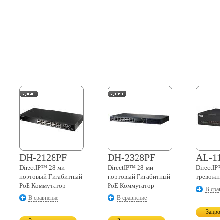
DH-2128PF
DH-2328PF
AL-1
DirectIP™
28-ми
DirectIP™
28-ми
DirectI
портовый Гигабитный
портовый Гигабитный
тревожн
PoE Коммутатор
PoE Коммутатор
В сра
В сравнение
В сравнение
Запро