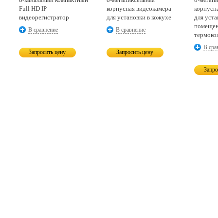
Full HD IP-
корпусная видеокамера
корпусн
видеорегистратор
для установки в кожухе
для уст
помещен
В сравнение
В сравнение
термоко
В сра
Запросить цену
Запросить цену
Запро