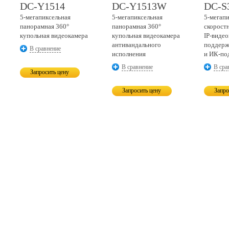
DC-Y1514
DC-Y1513W
DC-S
5-мегапиксельная
5-мегапиксельная
5-мегап
панорамная 360°
панорамная 360°
скорост
купольная видеокамера
купольная видеокамера
IP-виде
антивандального
поддерж
В сравнение
исполнения
и
ИК-по
В сравнение
В сра
Запросить цену
Запросить цену
Запро