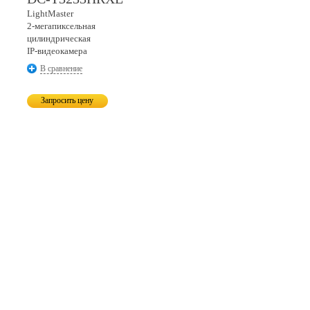
LightMaster
2-мегапиксельная
цилиндрическая
IP-видеокамера
В сравнение
Запросить цену