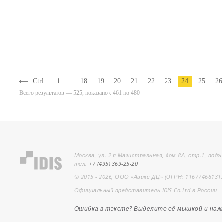
Ctrl
1
...
18
19
20
21
22
23
24
25
26
Всего результатов — 525, показано с 461 по 480
Москва, ул. 2-я Магистральная, дом 8А, стр.1, подъ
тел.
+7 (495) 369-25-20
© 2015 - 2026, ООО «Авикс ДЦ» (ОГРН: 11677468131
Официальный представитель IDIS Co.Ltd в России
Ошибка в тексте? Выделите её мышкой и на