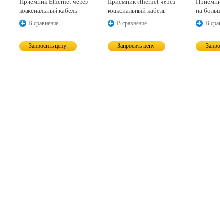
Приемник Ethernet через
Приёмник ethernet через
Приемни
коаксиальный кабель
коаксиальный кабель
на боль
В сравнение
В сравнение
В сра
Запросить цену
Запросить цену
Запро