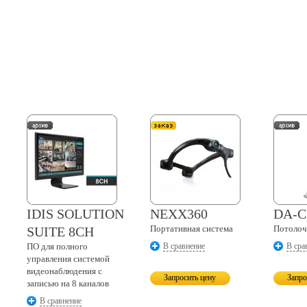
IDIS SOLUTION
NEXX360
DA-C
Портативная система
Потолоч
SUITE 8CH
ПО для полного
В сравнение
В сра
управления системой
видеонаблюдения c
Запросить цену
Запро
записью на 8 каналов
В сравнение