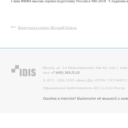
Глава ФИФА высоко оценил подготовку России к ЧМ-2018. "Стадионы кр
Вернуться к списку Историй Успеха
Москва, ул. 2-я Магистральная, дом 8А, стр.1, подъ
тел.
+7 (495) 369-25-20
© 2015 - 2026, ООО «Авикс ДЦ» (ОГРН: 11677468131
Официальный представитель IDIS Co.Ltd в России
Ошибка в тексте? Выделите её мышкой и на