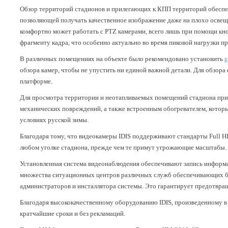
Обзор территорий стадионов и прилегающих к КПП территорий обесп
позволяющей получать качественное изображение даже на плохо освещ
комфортно может работать с PTZ камерами, всего лишь при помощи кн
фрагменту кадра, что особенно актуально во время пиковой нагрузки п
В различных помещениях на объекте было рекомендовано установить
к
обзора камер, чтобы не упустить ни единой важной детали. Для обзора
платформе.
Для просмотра территории и неотапливаемых помещений стадиона пр
механических повреждений, а также встроенным обогревателем, который
условиях русской зимы.
Благодаря тому, что видеокамеры IDIS поддерживают стандарты Full H
любом уголке стадиона, прежде чем те примут угрожающие масштабы.
Установленная система видеонаблюдения обеспечивают запись информац
множества ситуационных центров различных служб обеспечивающих без
администраторов и инсталлятора системы. Это гарантирует предотвра
Благодаря высококачественному оборудованию IDIS, произведенному в
кратчайшие сроки и без рекламаций.