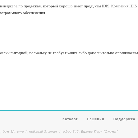
неджера по продажам, который хорошо знает продукты IDIS. Компания IDIS 
программного обеспечения.
чески выгодной, поскольку не требует каких-либо дополнительно оплачиваем
Каталог
Решения
Поддержка
, дом 8А, стр.1, подъезд 3, этаж 4, офис 312, Бизнес-Парк "Олимп"