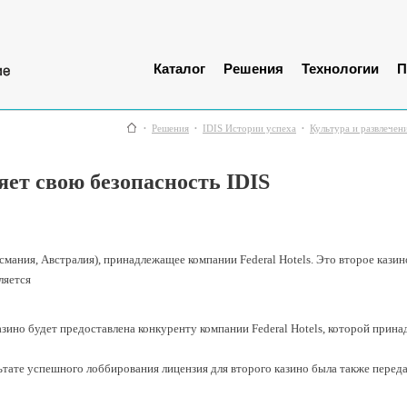
Каталог
Решения
Технологии
П
Решения
IDIS Истории успеха
Культура и развлечен
яет свою безопасность IDIS
смания, Австралия), принадлежащее компании Federal Hotels. Это второе казин
ляется
азино будет предоставлена конкуренту компании Federal Hotels, которой прина
ьтате успешного лоббирования лицензия для второго казино была также передан