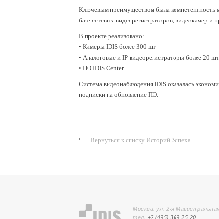
Ключевым преимуществом была компетентность ме
базе сетевых видеорегистраторов, видеокамер и 
В проекте реализовано:
• Камеры IDIS более 300 шт
• Аналоговые и IP-видеорегистраторы более 20 шт
• ПО IDIS Center
Система видеонаблюдения IDIS оказалась экономи
подписки на обновление ПО.
Вернуться к списку Историй Успеха
Москва, ул. 2-я Магистральная
тел.
+7 (495) 369-25-20