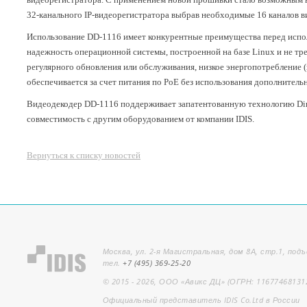
32-канального IP-видеорегистратора выбрав необходимые 16 каналов в
Использование DD-1116 имеет конкурентные преимущества перед испо
надежность операционной системы, построенной на базе Linux и не т
регулярного обновления или обслуживания, низкое энергопотребление (
обеспечивается за счет питания по PoE без использования дополнител
Видеодекодер DD-1116 поддерживает запатентованную технологию Direc
совместимость с другим оборудованием от компании IDIS.
Вернуться к списку новостей
Москва, ул. 2-я Магистральная, дом 8А, стр.1, подъ
тел.
+7 (495) 369-25-20
© 2015 - 2026, ООО «Авикс ДЦ» (ОГРН: 11677468131
Официальный представитель IDIS Co.Ltd в России