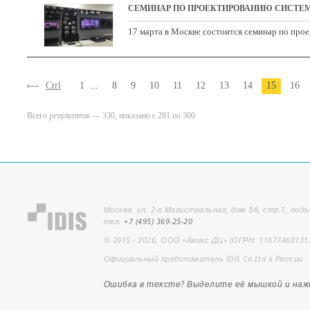
СЕМИНАР ПО ПРОЕКТИРОВАНИЮ СИСТЕМ
17 марта в Москве состоится семинар по про
Ctrl
1
...
8
9
10
11
12
13
14
15
16
Всего результатов — 330, показано с 281 по 300
Москва, ул. 2-я Магистральная, дом 8А, стр.1, подъ
тел.
+7 (495) 369-25-20
© 2015 - 2026, ООО «Авикс ДЦ» (ОГРН: 11677468131
Официальный представитель IDIS Co.Ltd в России
Ошибка в тексте? Выделите её мышкой и на