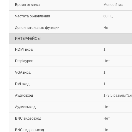
Время отклика
Менее 5 мс
Частота обновления
60 Гц
Дополнительные функции
Нет
ИНТЕРФЕЙСЫ
HDMI вход
1
Displayport
Нет
VGA вход
1
DVI вход
1
Аудиовход
1 (3.5 разьем "дж
Аудиовыход
Нет
BNC видеовход
Нет
BNC видеовыход
Нет