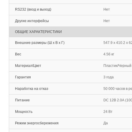
RS232 (вход и выход)
Нет
Другие интерфейсы
Нет
ОБЩИЕ ХАРАКТЕРИСТИКИ
Внешние размеры (Ш х В х Г)
547.9 х 410.2 х 6
Вес
4.56 кг
Материал/Цвет
Пластик/Черный
Гарантия
3 года
Наработка на отказ
50 000 часов в р
Питание
DС 12В 2.0А (100
Мощность
24 Вт
Режим энергосбережения
Да