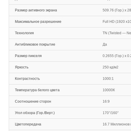
Размер активного экрана
509.76 (Гор.) х 2
Максимальное разрешение
Full HD (1920 х1
Технология
TN (Twisted — N
Антибликовое покрытие
Да
Размер пикселя
0.2655 (Гор.) х 0
Яркость
250 кд/м2
Контрастность
1000:1
Температура белого цвета
10000К
Соотношение сторон
16:9
Угол обзора (Гор./Верт.)
170°/160°
Цветопередача
16.7 Миллионов 