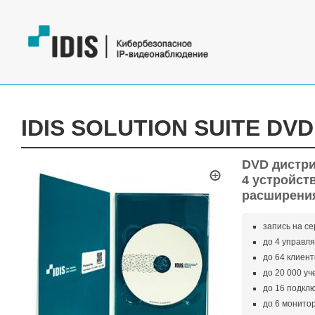
IDIS SOLUTION SUITE DVD
DVD дистри
4 устройст
расширени
запись на се
до 4 управл
до 64 клиен
до 20 000 у
до 16 подклю
до 6 монито