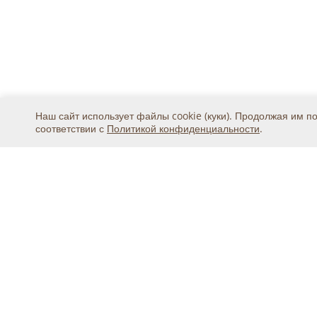
Наш сайт использует файлы cookie (куки). Продолжая им п
соответствии с
Политикой конфиденциальности
.
Москва, ул. 2-я Магистральная, дом 8А, стр.1, подъ
тел.
+7 (495) 369-25-20