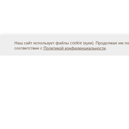
Наш сайт использует файлы cookie (куки). Продолжая им п
соответствии с
Политикой конфиденциальности
.
Москва, ул. 2-я Магистральная, дом 8А, стр.1, подъ
тел.
+7 (495) 369-25-20
© 2015 - 2026, ООО «Авикс ДЦ» (ОГРН: 11677468131