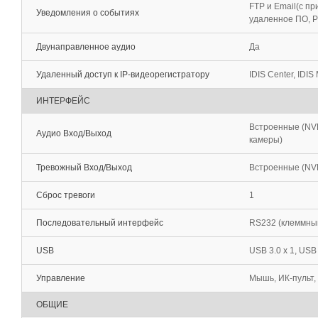
FTP и Email(с п
Уведомления о событиях
удаленное ПО, Pu
Двунаправленное аудио
Да
Удаленный доступ к IP-видеорегистратору
IDIS Center, IDIS
ИНТЕРФЕЙС
Встроенные (NVR)
Аудио Вход/Выход
камеры)
Тревожный Вход/Выход
Встроенные (NVR) 
Сброс тревоги
1
Последовательный интерфейс
RS232 (клеммный
USB
USB 3.0 x 1, USB 
Управление
Мышь, ИК-пульт,
ОБЩИЕ