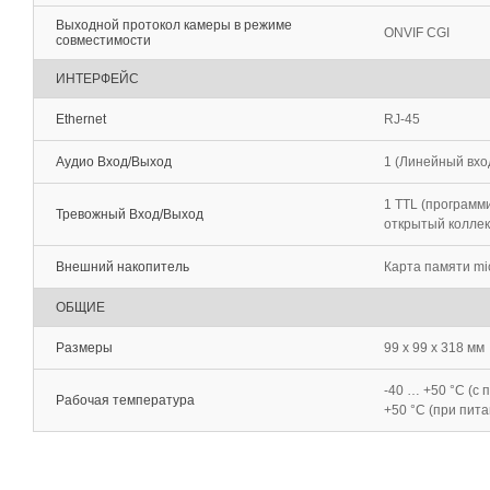
Выходной протокол камеры в режиме
ONVIF CGI
совместимости
ИНТЕРФЕЙС
Ethernet
RJ-45
Аудио Вход/Выход
1 (Линейный вход
1 TTL (программи
Тревожный Вход/Выход
открытый колле
Внешний накопитель
Карта памяти mic
ОБЩИЕ
Размеры
99 x 99 x 318 мм
-40 … +50 °C (с 
Рабочая температура
+50 °C (при пит