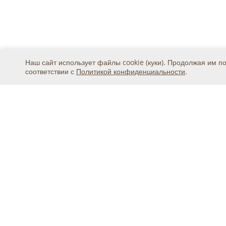
Наш сайт использует файлы cookie (куки). Продолжая им п
соответствии с
Политикой конфиденциальности
.
Москва, ул. 2-я Магистральная, дом 8А, стр.1, подъ
тел.
+7 (495) 369-25-20
© 2015 - 2026, ООО «Авикс ДЦ» (ОГРН: 11677468131
Официальный представитель IDIS Co.Ltd в России