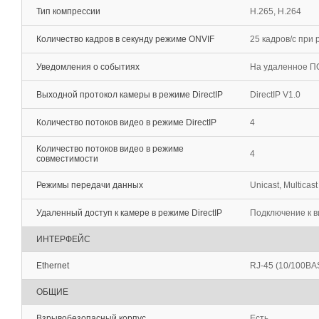
Тип компрессии
H.265, H.264
Количество кадров в секунду режиме ONVIF
25 кадров/с при
Уведомления о событиях
На удаленное ПО
Выходной протокол камеры в режиме DirectIP
DirectIP V1.0
Количество потоков видео в режиме DirectIP
4
Количество потоков видео в режиме
4
совместимости
Режимы передачи данных
Unicast, Multicast
Удаленный доступ к камере в режиме DirectIP
Подключение к в
ИНТЕРФЕЙС
Ethernet
RJ-45 (10/100BA
ОБЩИЕ
Взрывобезопасный корпус
Есть