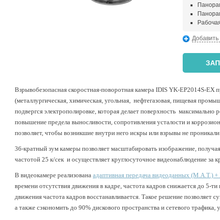
Панорами
Панорам
Рабочая
Добавить
ЗАП
Взрывобезопасная
скоростная-поворотная
камера
IDIS
YK-EP2014S-EX
п
(металлургическая, химическая, угольная,
нефтегазовая, пищевая промы
подвергся электрополировке, которая делает поверхность
максимально р
повышение предела выносливости, сопротивления усталости и коррозион
позволяет, чтобы возникшие внутри него искры или взрывы не проникали
36-кратный зум камеры позволяет масштабировать изображение, получая
частотой 25 к/сек
и осуществляет круглосуточное видеонаблюдение за 
В видеокамере реализована
адаптивная передача видеоданных (M.A.T.) + I
времени отсутствия движения в кадре, частота кадров снижается до 5-ти
движения частота кадров восстанавливается. Такое решение позволяет с
а также сэкономить до 90% дискового пространства и сетевого трафика, 