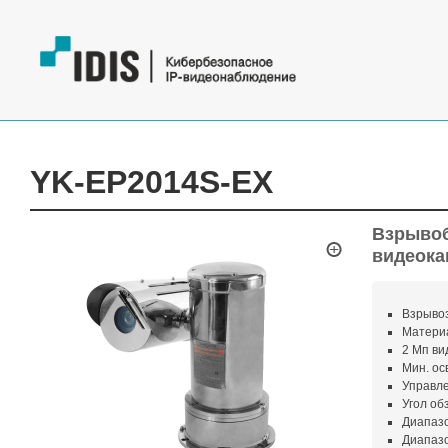
YK-EP2014S-EX
Взрывоб
видеока
Взрывоз
Материа
2 Мп ви
Мин. ос
Управле
Угол обз
Диапаз
Диапазо