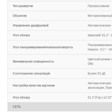
Тип развертки
Прогрессивная
Объектив
Моторизованный т
Управление диафрагмой
Автоматическое 
Угол обзора
Широкий: 61.2°. У
Панорамирование :
Угол панорамирования/наклона/поворота
Наклон : 0.1° ~ 
Цветной режим: 0
Минимальная освещенность
ON)
Соотношение сигнал/шум
Более 52 дБ
Автоматическая 
Настройка качества картинки
экспозиция, При
Угол обзора
61.2°(Гор.) x2.32°
СЕТЬ