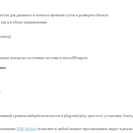
ости для дневного и ночного времени суток и размеров объекта
 так и в обоих направлениях
сипед)
также контроль состояния системы и microSD карты
иям:
е
ативный уровень кибербезопасности и plug-and-play простоту установки, благ
риложение
IDIS Mobile
позволяет в любой момент просматривать видео в реаль