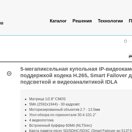
Каталог
Решения
Технологии
П
5-мегапиксельная купольная IP-видеокам
поддержкой кодека H.265, Smart Failover д
подсветкой и видеоаналитикой IDLA
Матрица 1/2.8" CMOS
5Мп (2592x1944) - 30 кадров/с
Моторизированный объектив 2.7 - 13.5мм
Угол обзора по горизонтали 30.4-101.2°
4 видеопотока
Встроенный буффер 60Мб (NLTSrec)
Карта памяти micro SD/SDHC/SDXC (Smart Failover до 512Гб