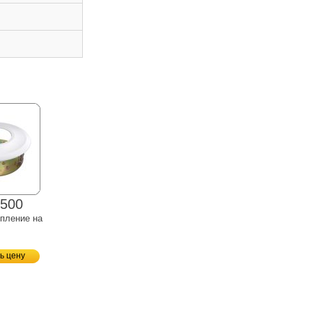
500
епление на
ь цену