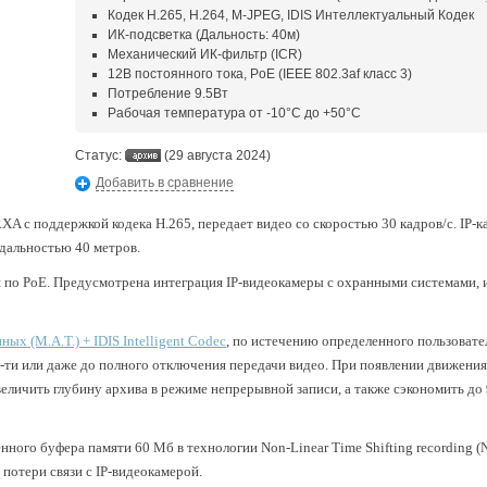
Кодек H.265, H.264, M-JPEG, IDIS Интеллектуальный Кодек
ИК-подсветка (Дальность: 40м)
Механический ИК-фильтр (ICR)
12В постоянного тока, PoE (IEEE 802.3af класс 3)
Потребление 9.5Вт
Рабочая температура от -10°С до +50°C
Статус:
(29 августа 2024)
Добавить в сравнение
XA с поддержкой кодека H.265, передает видео со скоростью 30 кадров/с. IP-
дальностью 40 метров.
я по PoE. Предусмотрена интеграция IP-видеокамеры с охранными системами, 
ых (M.A.T.) + IDIS Intelligent Codec
,
по истечению определенного пользовате
5-ти или даже до полного отключения передачи видео. При появлении движения
величить глубину архива в режиме непрерывной записи, а также сэкономить до
нного буфера памяти 60 Мб в технологии Non-Linear Time Shifting recording (
 потери связи с IP-видеокамерой.