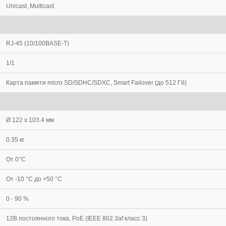
Unicast, Multicast
RJ-45 (10/100BASE-T)
1/1
Карта памяти micro SD/SDHC/SDXC, Smart Failover (до 512 Гб)
Ø 122 x 103.4 мм
0.35 кг
От 0°С
От -10 °С до +50 °С
0 - 90 %
12В постоянного тока, PoE (IEEE 802.3af класс 3)