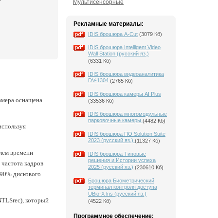
Мультисенсорные
Рекламные материалы:
IDIS брошюра A-Cut
(3079 Кб)
IDIS брошюра Intelligent Video
Wall Station (русский яз.)
(6331 Кб)
IDIS брошюра видеоаналитика
DV-1304
(2765 Кб)
IDIS брошюра камеры AI Plus
камера оснащена
(33536 Кб)
IDIS брошюра многомодульные
парковочные камеры
(4482 Кб)
используя
IDIS брошюра ПО Solution Suite
2023 (русский яз.)
(11327 Кб)
лем времени
IDIS брошюра Типовые
решения и Истории успеха
 частота кадров
2025 (русский яз.)
(230610 Кб)
 90% дискового
Брошюра Биометрический
терминал контроля доступа
UBio-X lris (русский яз.)
NTLSrec), который
(4522 Кб)
Программное обеспечение: