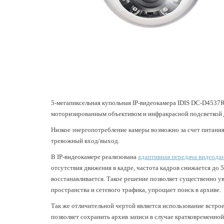
5-мегапиксельная купольная IP-видеокамера IDIS DC-D4537R
моторизированным объективом и инфракрасной подсветкой 
Низкое энергопотребление камеры возможно за счет питани
тревожный вход/выход.
В IP-видеокамере реализована
адаптивная передача видеоданн
отсутствия движения в кадре, частота кадров снижается до 
восстанавливается. Такое решение позволяет существенно у
пространства и сетевого трафика, упрощает поиск в архиве.
Так же отличительной чертой является использование встрое
позволяет сохранить архив записи в случае кратковременной