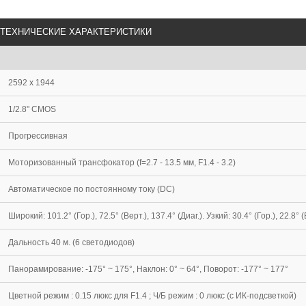
ТЕХНИЧЕСКИЕ ХАРАКТЕРИСТИКИ
2592 х 1944
1/2.8" CMOS
Прогрессивная
Моторизованный трансфокатор (f=2.7 - 13.5 мм, F1.4 - 3.2)
Автоматическое по постоянному току (DC)
Широкий: 101.2° (Гор.), 72.5° (Верт.), 137.4° (Диаг.). Узкий: 30.4° (Гор.), 22.8° (
Дальность 40 м. (6 светодиодов)
Панорамирование: -175° ~ 175°, Наклон: 0° ~ 64°, Поворот: -177° ~ 177°
Цветной режим : 0.15 люкс для F1.4 ; Ч/Б режим : 0 люкс (с ИК-подсветкой)