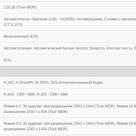
120 дБ (True-WDR)
Автоматически / Вручную (1/30 - 1/10000), Антимерцание, Съемка с увелич
(1/7.5,1/15)
Механический (ICR)
Автоэкспозиция, Автоматический баланс белого, Резкость, Контрастность, 
Есть
H.265, H.264(MP), M-JPEG, IDIS Интеллектуальный Кодек
H.264 - CBR / VBR, H.265 - CBR / VBR
Режим 4:3: 30 кадров/с при разрешении 2592 x 1944 (True WDR). Режим 16:9:
разрешении 2592 x 1456 (True WDR)
Режим 4:3: 30 кадров/с при разрешении 2592 x 1944 (True WDR). Режим 16:9:
разрешении 2592 x 1456 (True WDR)