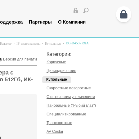
оддержка
Партнеры
О Компании
DC-D4537RXA
Каталог
IP-видеокамеры
Купольные
Категории:
Версия для печати
Корпусные
Цилиндрические
ера с
о 512Гб, ИК-
Купольные
Скоростные поворотные
С оптическим увеличением
Панорамные ("Рыбий глаз")
Специализированные
Транспортные
AV Costar
)