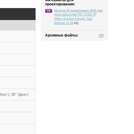
Материалы для
проектирования:
Модели IP-видеокамер IDIS для
пользователей ПО JVSG IP
Video System Design Tool
версии 11
(1 Кб)
Архивные файлы:
Верт.), 38° (Диаг.)