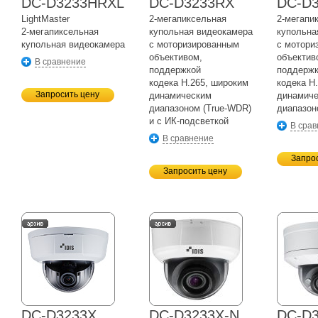
DC-D3233HRXL
DC-D3233RX
DC-D
LightMaster
2-мегапиксельная
2-мегапи
2-мегапиксельная
купольная видеокамера
купольна
купольная видеокамера
с моторизированным
с мотори
объективом,
объектив
В сравнение
поддержкой
поддерж
кодека H.265, широким
кодека H
Запросить цену
динамическим
динамич
диапазоном
(True-WDR)
диапазо
и с
ИК-подсветкой
В сра
В сравнение
Запро
Запросить цену
DC-D3233X
DC-D3233X-N
DC-D