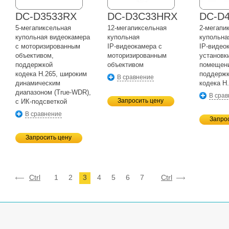
DC-D3533RX
DC-D3C33HRX
DC-D
5-мегапиксельная
12-мегапиксельная
2-мегапи
купольная видеокамера
купольная
купольна
с моторизированным
IP-видеокамера
с
IP-видео
объективом,
моторизированным
установк
поддержкой
объективом
помещен
кодека H.265, широким
поддерж
В сравнение
динамическим
кодека H
диапазоном
(True-WDR),
В сра
Запросить цену
с
ИК-подсветкой
В сравнение
Запро
Запросить цену
Ctrl
1
2
3
4
5
6
7
Ctrl