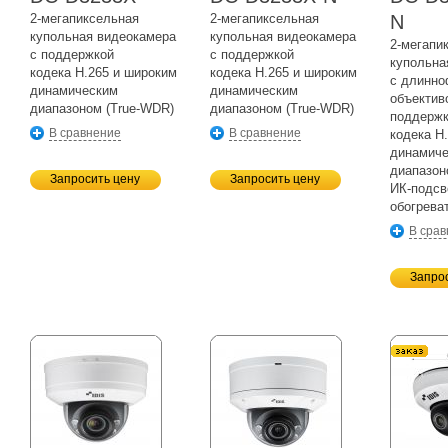
2-мегапиксельная
2-мегапиксельная
N
купольная видеокамера
купольная видеокамера
2-мегапи
с поддержкой
с поддержкой
купольна
кодека H.265 и широким
кодека H.265 и широким
с длинн
динамическим
динамическим
объектив
диапазоном
(True-WDR)
диапазоном
(True-WDR)
поддерж
В сравнение
В сравнение
кодека H
динамич
диапазо
Запросить цену
Запросить цену
ИК-подсв
обогрева
В сра
Запро