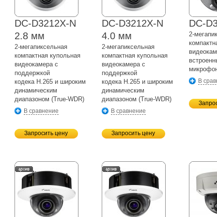
DC-D3212X-N
DC-D3212X-N
DC-D
2.8 мм
4.0 мм
2-мегапи
компактн
2-мегапиксельная
2-мегапиксельная
видеокам
компактная купольная
компактная купольная
встроен
видеокамера с
видеокамера с
микрофо
поддержкой
поддержкой
В сра
кодека H.265 и широким
кодека H.265 и широким
динамическим
динамическим
диапазоном
(True-WDR)
диапазоном
(True-WDR)
Запро
В сравнение
В сравнение
Запросить цену
Запросить цену