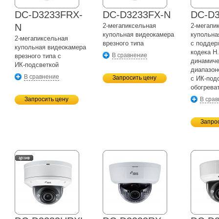
DC-D3233FRX-
DC-D3233FX-N
DC-D
N
2-мегапиксельная
2-мегапи
купольная видеокамера
купольна
2-мегапиксельная
врезного типа
с поддер
купольная видеокамера
кодека H
В сравнение
врезного типа с
динамич
ИК-подсветкой
диапазо
В сравнение
Запросить цену
с
ИК-под
обогрева
Запросить цену
В сра
Запро