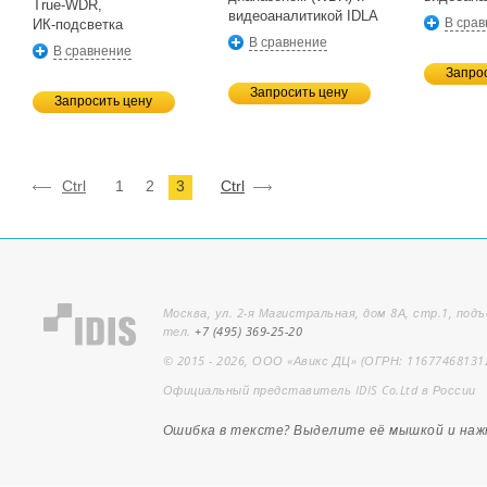
True-WDR,
видеоаналитикой IDLA
В сра
ИК-подсветка
В сравнение
В сравнение
Запро
Запросить цену
Запросить цену
Ctrl
1
2
3
Ctrl
Москва, ул. 2-я Магистральная, дом 8А, стр.1, подъ
тел.
+7 (495) 369-25-20
© 2015 - 2026, ООО «Авикс ДЦ» (ОГРН: 11677468131
Официальный представитель IDIS Co.Ltd в России
Ошибка в тексте? Выделите её мышкой и на