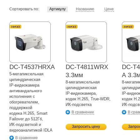
Сортировать по:
Артикулу
Названию
Цене
DC-T4537HRXA
DC-T4811WRX
DC-T
5-мегапиксельная
3.3мм
А 3.3
цилиндрическая
8-мегапиксельная
8-мегапи
IP-видеокамера
цилиндрическая
цилиндри
антивандального
IP-видеокамера,
IP-видео
исполнения с
кодек H.265,
True-WDR,
кодек H.
обогревателем,
ИК-подсветка
ИК-подсв
поддержкой
В сравнение
В сра
кодека H.265, Smart
Failover до 512Гб,
ИК-подсветкой
и
Запросить цену
Запро
видеоаналитикой IDLA
В сравнение