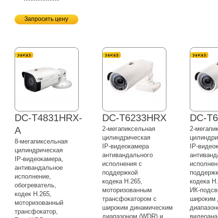
Запросить цену
DC-T4831HRX-
DC-T6233HRX
DC-T
A
2-мегапиксельная
2-мегапи
цилиндрическая
цилиндри
8-мегапиксельная
IP-видеокамера
IP-видео
цилиндрическая
антивандального
антиванд
IP-видеокамера,
исполнения с
исполнен
антивандальное
поддержкой
поддерж
исполнение,
кодека H.265,
кодека H.
обогреватель,
моторизованным
ИК-подсв
кодек H.265,
трансфокатором с
широким 
моторизованный
широким динамическим
диапазон
трансфокатор,
диапазоном (WDR) и
видеоана