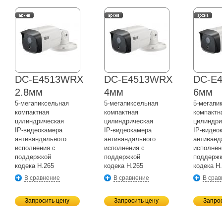
DC-E4513WRX
DC-E4513WRX
DC-E
2.8мм
4мм
6мм
5-мегапиксельная
5-мегапиксельная
5-мегапи
компактная
компактная
компактн
цилиндрическая
цилиндрическая
цилиндри
IP-видеокамера
IP-видеокамера
IP-видео
антивандального
антивандального
антиванд
исполнения с
исполнения с
исполнен
поддержкой
поддержкой
поддерж
кодека H.265
кодека H.265
кодека H
В сравнение
В сравнение
В сра
Запросить цену
Запросить цену
Запро