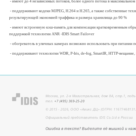
- имеют до 4 независимых потоков, более одного потока в максимально
- поддерживают кодеки MJPEG, H.264 и H.265, а также собственные техн
результирующей экономией траффика и размера хранилища до 90 %
- имеют встроенную кэш-память для компенсации кратковременным обрыв
поддержкой технологии ANR -IDIS Smart Failover
-
обогреватель в уличных камерах возможно использовать при питании п
- поддерживают технологии WDR, P-Iris, de-fog, SmartIR, HTTP-вещани
Москва, ул. 2-я Магистральная, дом 8А, стр.1, подъ
тел.
+7 (495) 369-25-20
© 2015 - 2026, ООО «Авикс ДЦ» (ОГРН: 11677468131
Официальный представитель IDIS Co.Ltd в России
Ошибка в тексте? Выделите её мышкой и на