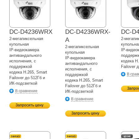
DC-D4236WRX
DC-D4236WRX-
DC-D
2-мегапиксельная
A
2-мегапи
купольная
купольна
2-мегапиксельная
IP-видеокамера
IP-видео
купольная
антивандального
поддерж
IP-видеокамера
исполнения, с
кодека H.
антивандального
поддержкой
Failover 
исполнения, с
кодека H.265, Smart
В сра
поддержкой
Failover до 512Гб и
кодека H.265, Smart
ИК-подсветкой
Failover до 512Гб и
Запро
В сравнение
ИК-подсветкой
В сравнение
Запросить цену
Запросить цену