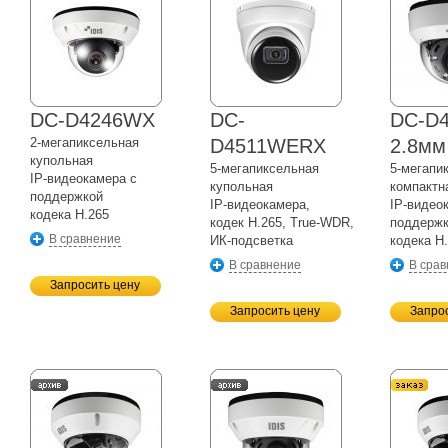
DC-D4246WX
DC-
DC-D
2-мегапиксельная
D4511WERX
2.8мм
купольная
5-мегапиксельная
5-мегапи
IP-видеокамера
с
купольная
компактн
поддержкой
IP-видеокамера,
IP-видео
кодека H.265
кодек H.265,
True-WDR,
поддерж
В сравнение
ИК-подсветка
кодека H
В сравнение
В сра
Запросить цену
Запросить цену
Запро