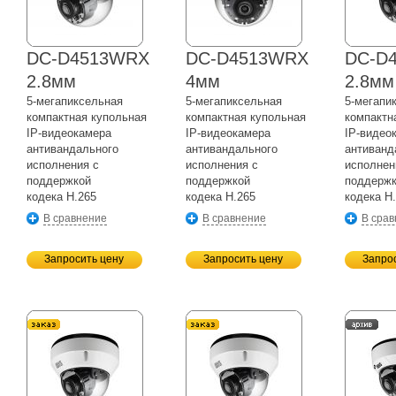
DC-D4513WRX
DC-D4513WRX
DC-D
2.8мм
4мм
2.8мм
5-мегапиксельная
5-мегапиксельная
5-мегапи
компактная купольная
компактная купольная
компактн
IP-видеокамера
IP-видеокамера
IP-видео
антивандального
антивандального
антиванд
исполнения с
исполнения с
исполнен
поддержкой
поддержкой
поддерж
кодека H.265
кодека H.265
кодека H
В сравнение
В сравнение
В сра
Запросить цену
Запросить цену
Запро