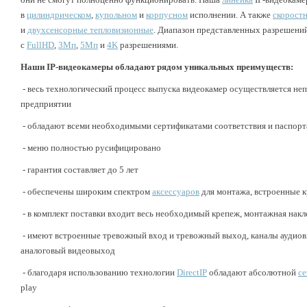
в
цилиндрическом
,
купольном
и
корпусном
исполнении. А также
скорост
и
двухсенсорные тепловизионные
. Диапазон представленных разрешений
с
FullHD
,
3Mп
,
5Мп
и
4K
разрешениями.
Наши IP-видеокамеры обладают рядом уникальных преимуществ:
- весь технологический процесс выпуска видеокамер осуществляется н
предприятии
- обладают всеми необходимыми сертификатами соответствия и паспорт
- меню полностью русифицировано
- гарантия составляет до 5 лет
- обеспечены широким спектром
аксессуаров
для монтажа, встроенные 
- в комплект поставки входит весь необходимый крепеж, монтажная накл
- имеют встроенные тревожный вход и тревожный выход, каналы аудиов
аналоговый видеовыход
- благодаря использованию технологии
DirectIP
обладают абсолютной
се
play