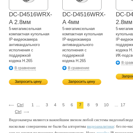
DC-D4516WRX-
DC-D4516WRX-
DC-D
A 2.8мм
A 4мм
2.8мм
5-мегапиксельная
5-мегапиксельная
5-мегапи
компактная купольная
компактная купольная
купольна
IP-видеокамера
IP-видеокамера
IP-видео
антивандального
антивандального
поддерж
исполнения с
исполнения с
кодека H.
поддержкой
поддержкой
ИК-подсв
кодека H.265
кодека H.265
В сра
В сравнение
В сравнение
Запро
Запросить цену
Запросить цену
Ctrl
1
...
3
4
5
6
7
8
9
10
...
17
Ctrl
Видеокамеры являются важнейшим звеном любой системы видеонаблюде
насколько совершенны не были бы алгоритмы
видеоаналитики
: без по-н
они не смогут полноценно функционировать. Наша
линейка
IP-видеокаме