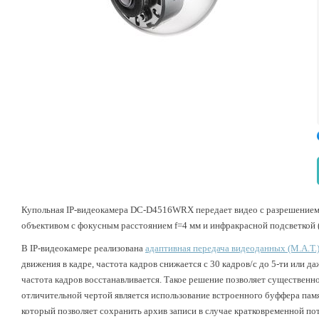
Купольная IP-видеокамера DC-D4516WRX передает видео с разрешением 
объективом с фокусным расстоянием f=4 мм и инфракрасной подсветкой (
В IP-видеокамере реализована
адаптивная передача видеоданных (M.A.T.
движения в кадре, частота кадров снижается с 30 кадров/с до 5-ти или 
частота кадров восстанавливается. Такое решение позволяет существенн
отличительной чертой является использование встроенного буффера памят
который позволяет сохранить архив записи в случае кратковременной пот