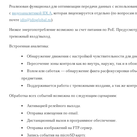
Реализован функционал для оптимизации передачи данных с использова
с
видеоаналитикой IDLA
, которая лицензируется отдельно (по вопросам 
почте
idis@idisglobal.ru
).
Низкое энергопотребление возможно за счет питания по PoE. Предусмот
тревожный вход/выход.
Встроенная аналитика:
Обнаружение движения с настройкой чувствительности для дне
Пересечение зоны контроля как во внутрь, наружу, так и в обо
Взлом или саботаж — обнаружение факта расфокусировки объе
предметами.
Поддерживается работа с тревожными входами, а так же контр
Обработка всех событий возможна по следующим сценариям:
Активацией релейного выхода.
Отправка извещения по email.
Дистанционный вызов в программное обеспечение.
Отправка изображений на FTP сервер.
Запись события на microSD карту.