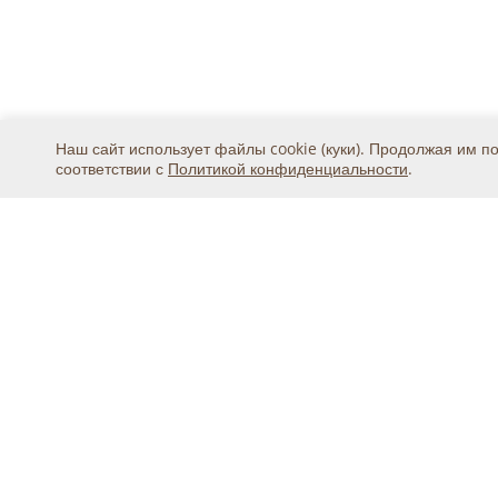
Наш сайт использует файлы cookie (куки). Продолжая им п
соответствии с
Политикой конфиденциальности
.
Москва, ул. 2-я Магистральная, дом 8А, стр.1, подъ
тел.
+7 (495) 369-25-20
© 2015 - 2026, ООО «Авикс ДЦ» (ОГРН: 11677468131
Официальный представитель IDIS Co.Ltd в России