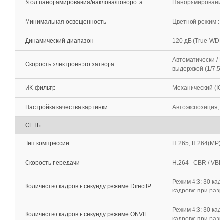
Угол панорамирования/наклона/поворота
Панорамирование:
Минимальная освещенность
Цветной режим : 
Динамический диапазон
120 дБ (True-WD
Автоматически /
Скорость электронного затвора
выдержкой (1/7.5
ИК-фильтр
Механический (I
Настройка качества картинки
Автоэкспозиция,
СЕТЬ
Тип компрессии
H.265, H.264(MP
Скорость передачи
H.264 - CBR / VB
Режим 4:3: 30 ка
Количество кадров в секунду режиме DirectIP
кадров/с при ра
Режим 4:3: 30 ка
Количество кадров в секунду режиме ONVIF
кадров/с при ра