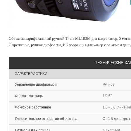
Объектив варифокальный ручной Theia ML183M для видеокамер, 5 мегапик
C крепление, ручная диафрагма, ИК-коррекция для камер с режимом день
ТЕХНИЧЕСКИЕ ХА
ХАРАКТЕРИСТИКИ
Управление диафрагмой
Ручное
Формат матрицы
1/2.5"
Фокусное расстояние
1.8 - 3.0 (линей
Относительное отверстие объектива
От 1.8 до закрыт
Размеры (Ø x длина)
50 x 55 мм