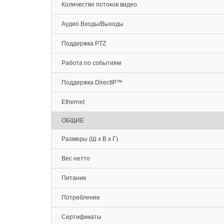
Количество потоков видео
Аудио Входы/Выходы
Поддержка PTZ
Работа по событиям
Поддержка DirectIP™
Ethernet
ОБЩИЕ
Размеры (Ш x В x Г)
Вес нетто
Питание
Потребление
Сертификаты