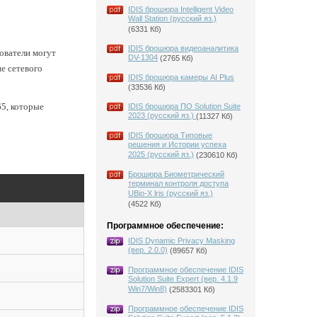
IDIS брошюра Intelligent Video
Wall Station (русский яз.)
(6331 Кб)
IDIS брошюра видеоаналитика
ователи могут
DV-1304
(2765 Кб)
е сетевого
IDIS брошюра камеры AI Plus
(33536 Кб)
5, которые
IDIS брошюра ПО Solution Suite
2023 (русский яз.)
(11327 Кб)
IDIS брошюра Типовые
решения и Истории успеха
2025 (русский яз.)
(230610 Кб)
Брошюра Биометрический
терминал контроля доступа
UBio-X lris (русский яз.)
(4522 Кб)
Программное обеспечение:
IDIS Dynamic Privacy Masking
(вер. 2.0.0)
(89657 Кб)
Программное обеспечение IDIS
Solution Suite Expert (вер. 4.1.9
Win7/Win8)
(2583301 Кб)
Программное обеспечение IDIS