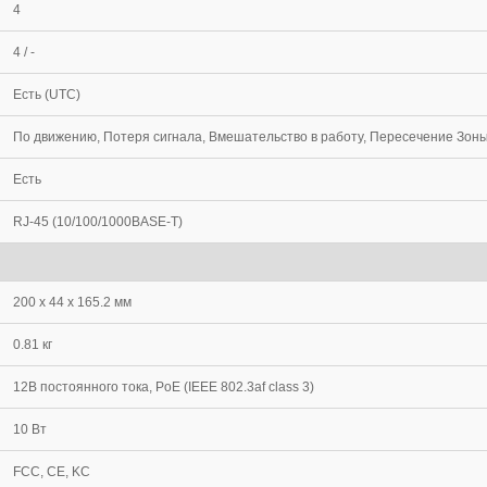
4
4 / -
Есть (UTC)
По движению, Потеря сигнала, Вмешательство в работу, Пересечение Зон
Есть
RJ-45 (10/100/1000BASE-T)
200 x 44 x 165.2 мм
0.81 кг
12В постоянного тока, PoE (IEEE 802.3af class 3)
10 Вт
FCC, CE, KC