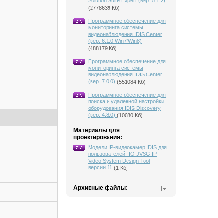
Solution Suite Expert (вер. 5.1.2)
(2778639 Кб)
Программное обеспечение для
мониторинга системы
видеонаблюдения IDIS Center
(вер. 6.1.0 Win7/Win8)
(488179 Кб)
ы
Программное обеспечение для
мониторинга системы
видеонаблюдения IDIS Center
(вер. 7.0.0)
(551084 Кб)
Программное обеспечение для
поиска и удаленной настройки
оборудования IDIS Discovery
(вер. 4.8.0)
(10080 Кб)
Материалы для
проектирования:
Модели IP-видеокамер IDIS для
пользователей ПО JVSG IP
Video System Design Tool
версии 11
(1 Кб)
Архивные файлы: