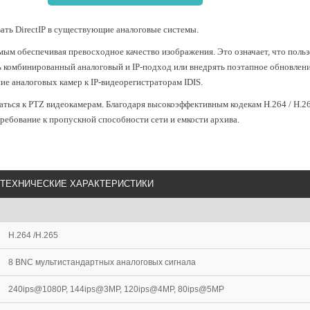
ать DirectIP в существующие аналоговые системы.
мым обеспечивая превосходное качество изображения. Это означает, что польз
 комбинированный аналоговый и IP-подход или внедрять поэтапное обновлени
е аналоговых камер к IP-видеорегистраторам IDIS.
ться к PTZ видеокамерам. Благодаря высокоэффективным кодекам H.264 / H.26
требование к пропускной способности сети и емкости архива.
ТЕХНИЧЕСКИЕ ХАРАКТЕРИСТИКИ
H.264 /H.265
8 BNC мультистандартных аналоговых сигнала
240ips@1080P, 144ips@3MP, 120ips@4MP, 80ips@5MP