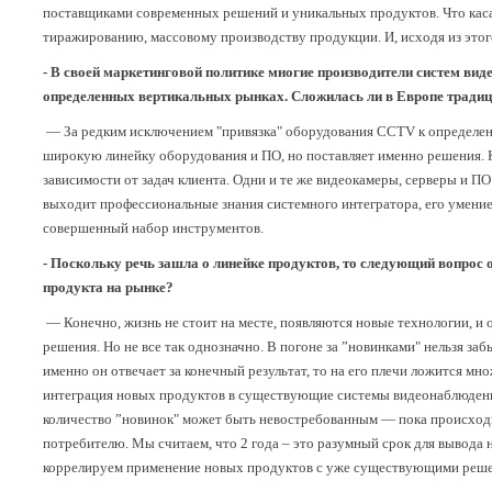
поставщиками современных решений и уникальных продуктов. Что касае
тиражированию, массовому производству продукции. И, исходя из это
- В своей маркетинговой политике многие производители систем ви
определенных вертикальных рынках. Сложилась ли в Европе традици
— За редким исключением "привязка" оборудования CCTV к определен
широкую линейку оборудования и ПО, но поставляет именно решения. 
зависимости от задач клиента. Одни и те же видеокамеры, серверы и 
выходит профессиональные знания системного интегратора, его умение
совершенный набор инструментов.
- Поскольку речь зашла о линейке продуктов, то следующий вопрос 
продукта на рынке?
— Конечно, жизнь не стоит на месте, появляются новые технологии, и
решения. Но не все так однозначно. В погоне за ”новинками" нельзя з
именно он отвечает за конечный результат, то на его плечи ложится мно
интеграция новых продуктов в существующие системы видеонаблюдения
количество ”новинок" может быть невостребованным — пока происходи
потребителю. Мы считаем, что 2 года – это разумный срок для вывода
коррелируем применение новых продуктов с уже существующими реше