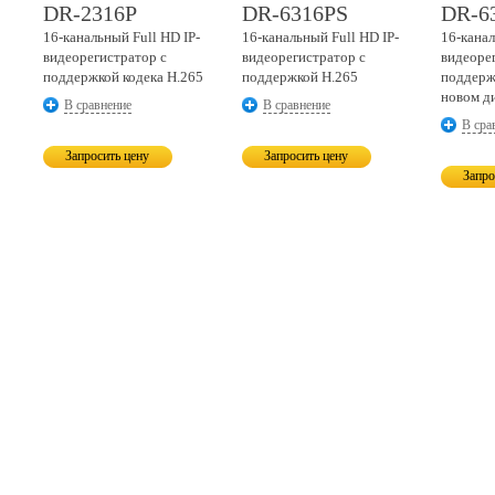
DR-2316P
DR-6316PS
DR-6
16-канальный
Full HD IP-
16-канальный
Full HD IP-
16-кана
видеорегистратор с
видеорегистратор с
видеоре
поддержкой кодека H.265
поддержкой H.265
поддерж
новом д
В сравнение
В сравнение
В сра
Запросить цену
Запросить цену
Запро