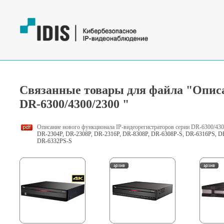
Связанные товары для файла "Описа
DR-6300/4300/2300 "
Описание нового функционала IP-видеорегистраторов серии DR-6300/43
DR-2304P, DR-2308P, DR-2316P, DR-8308P, DR-6308P-S, DR-6316PS, D
DR-6332PS-S