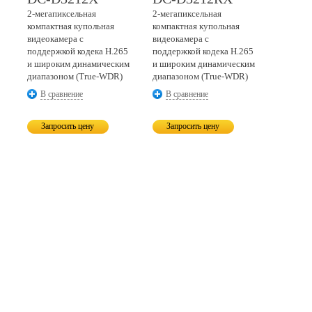
2-мегапиксельная
2-мегапиксельная
компактная купольная
компактная купольная
видеокамера с
видеокамера с
поддержкой кодека H.265
поддержкой кодека H.265
и широким динамическим
и широким динамическим
диапазоном
(True-WDR)
диапазоном
(True-WDR)
В сравнение
В сравнение
Запросить цену
Запросить цену