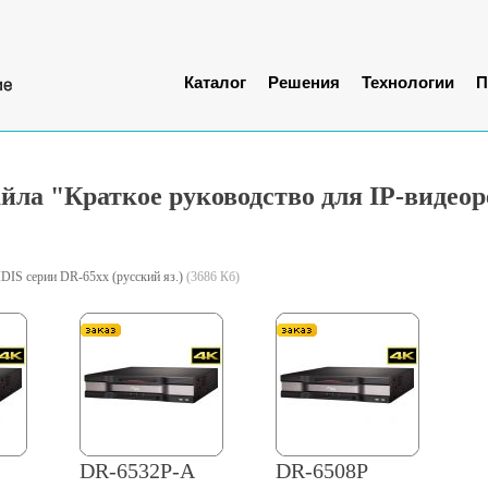
Каталог
Решения
Технологии
П
ла "Краткое руководство для IP-видеор
IDIS серии DR-65xx (русский яз.)
(3686 Кб)
DR-6532P-A
DR-6508P