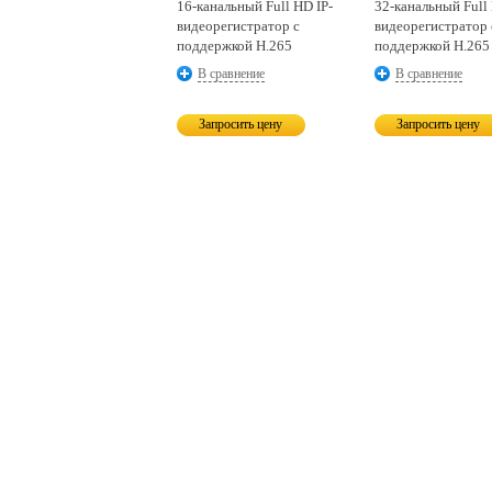
16-канальный
Full HD IP-
32-канальный
Full
видеорегистратор с
видеорегистратор 
поддержкой H.265
поддержкой H.265
В сравнение
В сравнение
Запросить цену
Запросить цену