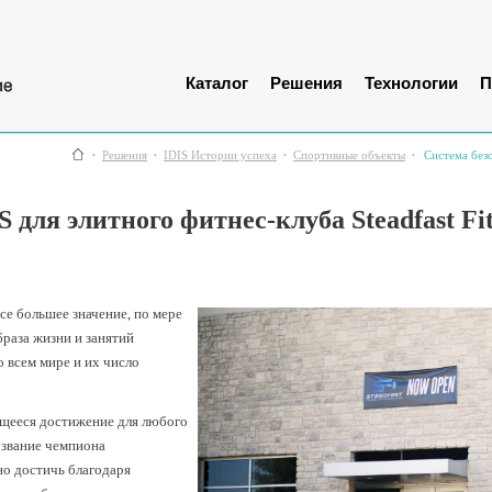
Каталог
Решения
Технологии
П
Решения
IDIS Истории успеха
Спортивные объекты
Cистема безо
 для элитного фитнес-клуба Steadfast Fi
се большее значение, по мере
браза жизни и занятий
 всем мире и их число
щееся достижение для любого
 звание чемпиона
о достичь благодаря