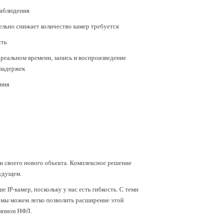
наблюдения
ельно снижает количество камер требуется
сть
реальном времени, запись и воспроизведение
 задержек
ения
и своего нового объекта. Комплексное решение
будущем.
IP-камер, поскольку у нас есть гибкость. С теми
о мы можем легко позволить расширение этой
емпион НФЛ.