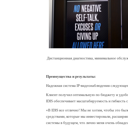
Дистанционная диагностика, минимальное обслуж
Преимущества и результаты:
Надежная система IP-видеонаблюдения следующего
Клиент получил оптимальную по бюджету и удобну
IDIS обеспечивает масштабируемость и гибкость 
«В IDIS все отлично! Мы не хотим, чтобы это был
средствами, которые мы инвестировали, расширяя
системы в будущем, что лично меня очень обнадеж