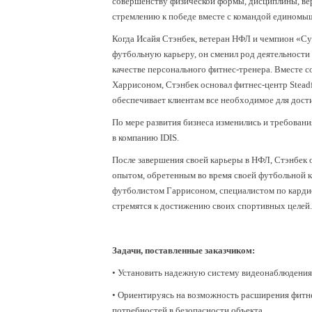
совершенству физической формы, дисциплины, вер
стремлению к победе вместе с командой единомы
Когда Исайя Стэнбек, ветеран НФЛ и чемпион «Су
футбольную карьеру, он сменил род деятельности 
качестве персонального фитнес-тренера. Вместе 
Харрисоном, Стэнбек основал фитнес-центр Steadfa
обеспечивает клиентам все необходимое для дост
По мере развития бизнеса изменились и требовани
в компанию IDIS.
После завершения своей карьеры в НФЛ, Стэнбек 
опытом, обретенным во время своей футбольной 
футболистом Гаррисоном, специалистом по кардио
стремятся к достижению своих спортивных целей.
Задачи, поставленные заказчиком:
• Установить надежную систему видеонаблюдения,
• Ориентируясь на возможность расширения фитн
потребностей в безопасности объекта.