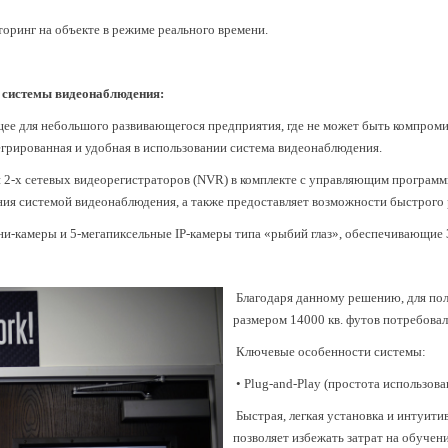
ринг на объекте в режиме реального времени.
и системы видеонаблюдения:
ее для небольшого развивающегося предприятия, где не может быть компроми
грированная и удобная в использовании система видеонаблюдения.
 и 2-х сетевых видеорегистраторов (NVR) в комплекте с управляющим программ
ия системой видеонаблюдения, а также предоставляет возможности быстрого 
ни-камеры и 5-мегапиксельные IP-камеры типа «рыбий глаз», обеспечивающи
Благодаря данному решению, для пол
размером 14000 кв. футов потребовало
Ключевые особенности системы:
• Plug-and-Play (простота использова
Быстрая, легкая установка и интуит
позволяет избежать затрат на обучен