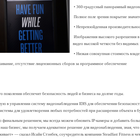
• 360-градусный панорамный видео
Полное поле зрения покрытие значит
• Непревзойденная производительно
Изображения высокого разрешения в 
видео высокой четкости без видимых
• Низкая совокупная стоимость влад
ивание, отсутствие лицензионных сборов за программное обеспечение
 поколения обеспечит безопасность людей и бизнеса на долгие годы.
ю в управлении систему видеонаблюдения IDIS для обеспечения безопасност
системы для удовлетворения любых потребностей при расширении объекта в 
о финальным решением, мы всегда можем обновить IP-камеры и добавить больше 
 наш бизнес, мы получаем адекватное решение для видеонаблюдения, зная, чт
ивает» — сказал Исайя Стэнбек, соучредитель компании Steadfast Fitness и ч