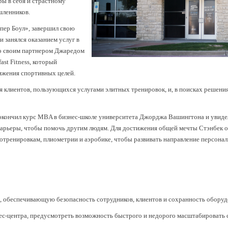
ы в себя и страстному
шленников.
пер Боул», завершил свою
и занялся оказанием услуг в
со своим партнером Джаредом
st Fitness, который
ижения спортивных целей.
я клиентов, пользующихся услугами элитных тренировок, и, в поисках решени
окончил курс MBA в бизнес-школе университета Джорджа Вашингтона и увиде
карьеры, чтобы помочь другим людям. Для достижения общей мечты Стэнбек 
тренировкам, плиометрии и аэробике, чтобы развивать направление персональ
 обеспечивающую безопасность сотрудников, клиентов и сохранность оборудо
ес-центра, предусмотреть возможность быстрого и недорого масштабировать 