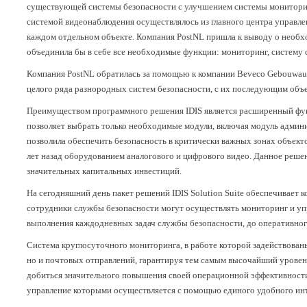
существующей системы безопасности с улучшением системы мониторинг
системой видеонаблюдения осуществлялось из главного центра управле
каждом отдельном объекте. Компания PostNL пришла к выводу о необх
объединила бы в себе все необходимые функции: мониторинг, систему 
Компания PostNL обратилась за помощью к компании Beveco Gebouwaut
целого ряда разнородных систем безопасности, с их последующим объ
Преимуществом программного решения IDIS является расширенный фун
позволяет выбрать только необходимые модули, включая модуль админ
позволила обеспечить безопасность в критически важных зонах объекто
лет назад оборудованием аналогового и цифрового видео. Данное реше
значительных капитальных инвестиций.
На сегодняшний день пакет решений IDIS Solution Suite обеспечивает
сотрудники службы безопасности могут осуществлять мониторинг и упр
выполнения каждодневных задач службы безопасности, до оперативног
Система круглосуточного мониторинга, в работе которой задействованы
но и почтовых отправлений, гарантируя тем самым высочайший уровень
добиться значительного повышения своей операционной эффективности
управление которыми осуществляется с помощью единого удобного инте