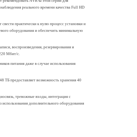
 рекомендовать NVR-ы этой серии для
аблюдения реального времени качества Full HD
т свести практически к нулю процесс установки и
тевого оборудования и обеспечить минимальную
писи, воспроизведения, резервирования и
220 Мбит/c.
иков питания даже в случае использования
8 ТБ предоставляет возможность хранения 40
иосвязь, тревожные входы, интеграция с
ез использования дополнительного оборудования