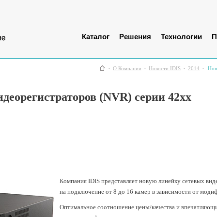
Каталог
Решения
Технологии
П
О Компании
Новости IDIS
2014
Нов
идеорегистраторов (NVR) серии 42xx
Компания IDIS представляет новую линейку сетевых вид
на подключение от 8 до 16 камер в зависимости от моди
Оптимальное соотношение цены/качества и впечатляющи