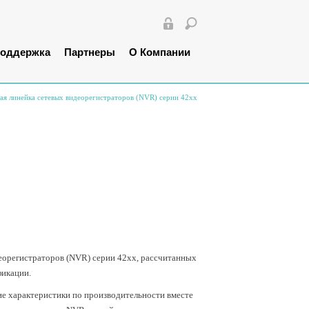
оддержка
Партнеры
О Компании
ая линейка сетевых видеорегистраторов (NVR) серии 42xx
еорегистраторов (NVR) серии 42xx, рассчитанных
фикации.
е характеристики по производительности вместе