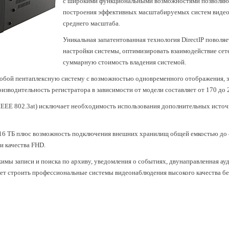
с широкими функциональными возможностями позволяют
построения эффективных масштабируемых систем видеон
среднего масштаба.
Уникальная запатентованная технология DirectIP поволяе
настройки системы, оптимизировать взаимодействие се
суммарную стоимость владения системой.
обой пентаплексную систему с возможностью одновременного отображения, за
изводительность регистратора в зависимости от модели составляет от 170 до 
EEE 802.3at) исключает необходимость использования дополнительных источн
16 ТБ плюс возможность подключения внешних хранилищ общей емкостью до 4
и качества FHD.
имы записи и поиска по архиву, уведомления о событиях, двунаправленная ауд
яет строить профессиональные системы видеонаблюдения высокого качества б