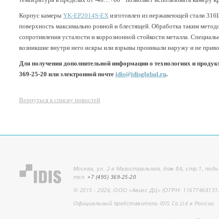
Корпус камеры
YK-EP2014S-EX
изготовлен из нержавеющей стали 316L
поверхность максимально ровной и блестящей. Обработка таким метод
сопротивления усталости и коррозионной стойкости металла. Специаль
возникшие внутри него искры или взрывы проникали наружу и не прив
Для получения дополнительной информации о технологиях и продукта
369-25-20 или электронной почте
idis@idisglobal.ru
.
Вернуться к списку новостей
Москва, ул. 2-я Магистральная, дом 8А, стр.1, подъ
тел.
+7 (495) 369-25-20
© 2015 - 2026, ООО «Авикс ДЦ» (ОГРН: 11677468131
Официальный представитель IDIS Co.Ltd в России