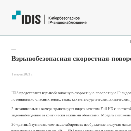
Взрывобезопасная скоростная-повор
1 марта 2021 г.
IDIS представляет взрывобезопасную скоростную-поворотную IP-виде
потенциально опасных зонах, таких как металлургическая, химическая,
2-мегапиксельная камера транслирует видео качества Full HD с частото
видеонаблюдение за критически важными объектами. Модель снабжена
36-кратный зум позволяет масштабировать изображение, получая макс
температура в пределах от -40…+60 ° позволяет использовать камеру к